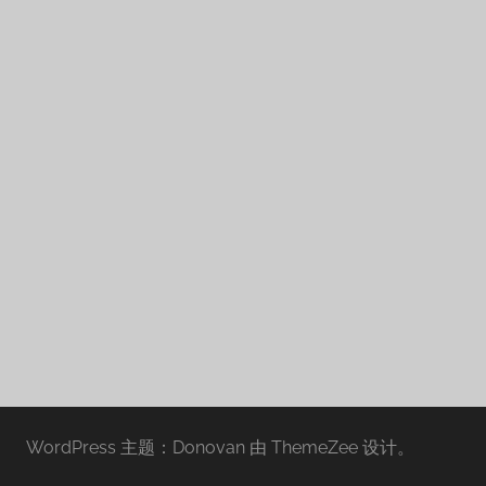
WordPress 主题：Donovan 由 ThemeZee 设计。