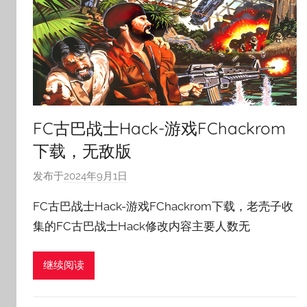
FC古巴战士Hack-游戏FChackrom
下载，无敌版
发布于
2024年9月1日
作
者
FC古巴战士Hack-游戏FChackrom下载，老壳子收
:
集的FC古巴战士Hack修改内容主要人数无
老
壳
继续阅读
子