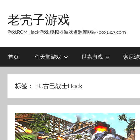
跳
至
老壳子游戏
内
容
游戏ROM,Hack游戏,模拟器游戏资源库网站-box1413.com
首页
任天堂游戏
世嘉游戏
索尼游
标签：
FC古巴战士Hack