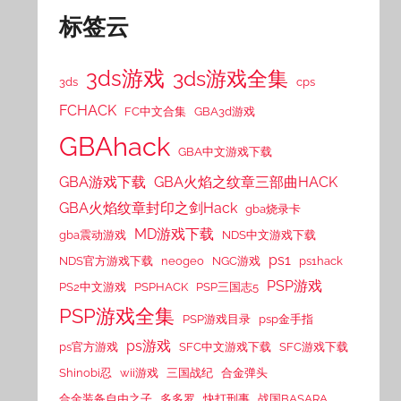
标签云
3ds游戏
3ds游戏全集
3ds
cps
FCHACK
FC中文合集
GBA3d游戏
GBAhack
GBA中文游戏下载
GBA游戏下载
GBA火焰之纹章三部曲HACK
GBA火焰纹章封印之剑Hack
gba烧录卡
MD游戏下载
gba震动游戏
NDS中文游戏下载
ps1
NDS官方游戏下载
neogeo
NGC游戏
ps1hack
PSP游戏
PS2中文游戏
PSPHACK
PSP三国志5
PSP游戏全集
PSP游戏目录
psp金手指
ps游戏
ps官方游戏
SFC中文游戏下载
SFC游戏下载
Shinobi忍
wii游戏
三国战纪
合金弹头
合金装备自由之子
多多罗
快打刑事
战国BASARA