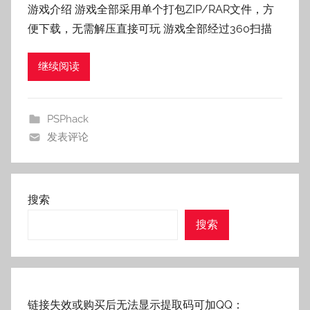
游戏介绍 游戏全部采用单个打包ZIP/RAR文件，方
:
便下载，无需解压直接可玩 游戏全部经过360扫描
老
壳
继续阅读
子
PSPhack
发表评论
搜索
搜索
链接失效或购买后无法显示提取码可加QQ：