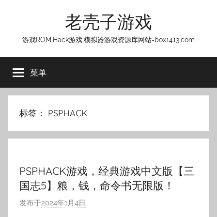
跳
老壳子游戏
至
内
游戏ROM,Hack游戏,模拟器游戏资源库网站-box1413.com
容
菜单
标签：
PSPHACK
PSPHACK游戏，经典游戏中文版【三
国志5】粮，钱，命令书无限版！
发布于
2024年1月4日
作
者