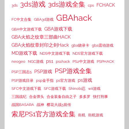
3ds游戏
3ds游戏全集
FCHACK
3ds
cps
GBAhack
FC中文合集
GBA3d游戏
GBA游戏下载
GBA中文游戏下载
GBA火焰之纹章三部曲HACK
GBA火焰纹章封印之剑Hack
gba烧录卡
gba震动游戏
MD游戏下载
NDS中文游戏下载
NDS官方游戏下载
ps1
neogeo
NGC游戏
ps1hack
PS2中文游戏
PSPHACK
PSP游戏全集
PSP游戏
PSP三国志5
ps游戏
PSP游戏目录
psp金手指
ps官方游戏
SFC中文游戏下载
SFC游戏下载
Shinobi忍
wii游戏
三国战纪
合金弹头
合金装备自由之子
多多罗
快打刑事
战国BASARA
战神
樱花大战5前传
索尼PS1官方游戏全集
街机
街机游戏