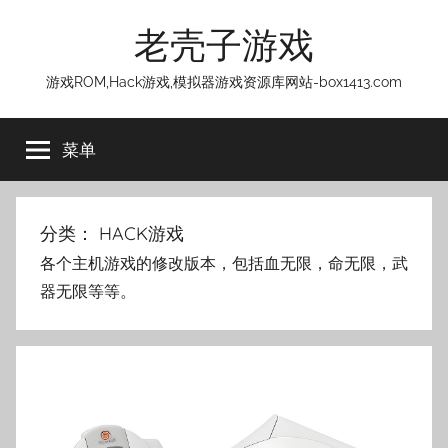
跳
老壳子游戏
至
内
游戏ROM,Hack游戏,模拟器游戏资源库网站-box1413.com
容
菜单
分类：
HACK游戏
各个主机游戏的修改版本，包括血无限，命无限，武
器无限等等。