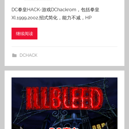
者
DC拳皇HACK-游戏DChackrom，包括拳皇
:
XI,1999,2002,招式简化，能力不减，HP
老
壳
继续阅读
子
DCHACK