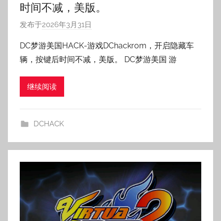
时间不减，美版。
发布于
2026年3月31日
作
者
DC梦游美国HACK-游戏DChackrom，开启隐藏车
:
辆，按键后时间不减，美版。 DC梦游美国 游
老
壳
继续阅读
子
DCHACK