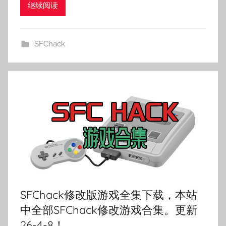
继续阅读
子
SFChack
SFChack修改版游戏全集下载，本站
中全部SFChack修改游戏合集。更新
26-4-8！