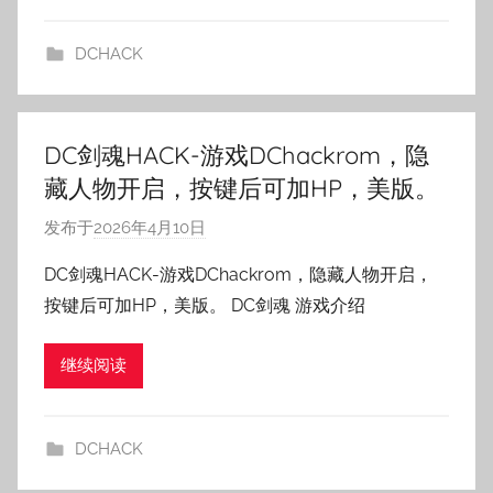
DCHACK
DC剑魂HACK-游戏DChackrom，隐
藏人物开启，按键后可加HP，美版。
发布于
2026年4月10日
作
者
DC剑魂HACK-游戏DChackrom，隐藏人物开启，
:
按键后可加HP，美版。 DC剑魂 游戏介绍
老
壳
继续阅读
子
DCHACK