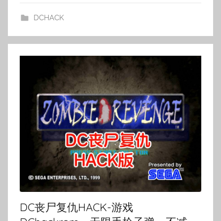
DCHACK
DC丧尸复仇HACK-游戏