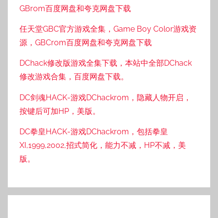
GBrom百度网盘和夸克网盘下载
任天堂GBC官方游戏全集，Game Boy Color游戏资
源，GBCrom百度网盘和夸克网盘下载
DChack修改版游戏全集下载，本站中全部DChack
修改游戏合集，百度网盘下载。
DC剑魂HACK-游戏DChackrom，隐藏人物开启，
按键后可加HP，美版。
DC拳皇HACK-游戏DChackrom，包括拳皇
XI,1999,2002,招式简化，能力不减，HP不减，美
版。