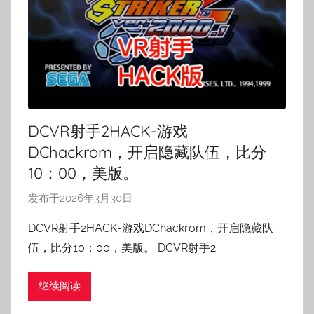
DCVR射手2HACK-游戏
DChackrom，开启隐藏队伍，比分
10：00，美版。
发布于
2026年3月30日
作
者
DCVR射手2HACK-游戏DChackrom，开启隐藏队
:
伍，比分10：00，美版。 DCVR射手2
老
壳
继续阅读
子