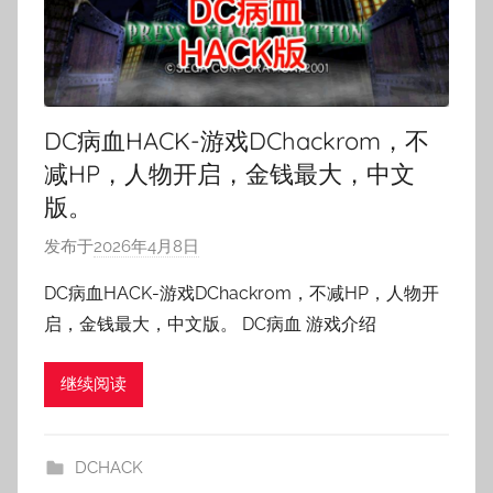
DC病血HACK-游戏DChackrom，不
减HP，人物开启，金钱最大，中文
版。
发布于
2026年4月8日
作
者
DC病血HACK-游戏DChackrom，不减HP，人物开
:
启，金钱最大，中文版。 DC病血 游戏介绍
老
壳
继续阅读
子
DCHACK