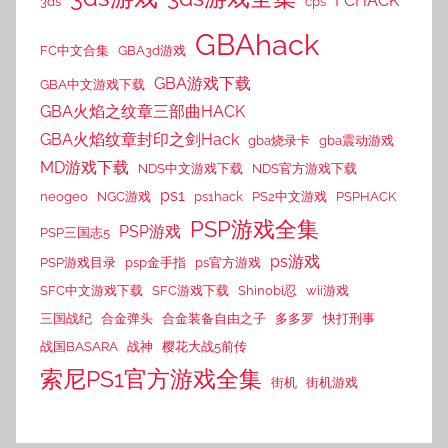
FCHACK
3ds
cps
GBAhack
FC中文合集
GBA3d游戏
GBA游戏下载
GBA中文游戏下载
GBA火焰之纹章三部曲HACK
GBA火焰纹章封印之剑Hack
gba烧录卡
gba震动游戏
MD游戏下载
NDS中文游戏下载
NDS官方游戏下载
ps1
neogeo
NGC游戏
ps1hack
PS2中文游戏
PSPHACK
PSP游戏全集
PSP游戏
PSP三国志5
ps游戏
PSP游戏目录
psp金手指
ps官方游戏
SFC中文游戏下载
SFC游戏下载
Shinobi忍
wii游戏
三国战纪
合金弹头
合金装备自由之子
多多罗
快打刑事
战国BASARA
战神
樱花大战5前传
索尼PS1官方游戏全集
街机
街机游戏