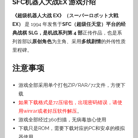
SFC机器人大战EX 游戏介绍
子
《超级机器人大战 EX》（スーパーロボット大戦
EX）
是 1994 年发售于
SFC（超级任天堂）平台的经
典战棋 SLG，是机战系列第 4 部
正传作品，也是系
列首部以
原创角色
为主角、采用
多线剧情
的外传性质
里程碑。
注意事项
游戏全部采用单个打包ZIP/RAR/7z文件，方便下
载
如果下载格式是7z压缩包，出现密码错误，请使
用winrar或者好压软件解压
。
游戏全部经过360扫描，无病毒放心使用
下载只是ROM，需要下载对应的PC和安卓的模拟
器使用