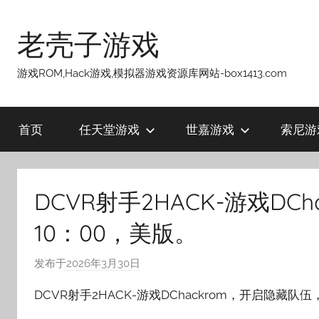
跳
至
老壳子游戏
内
容
游戏ROM,Hack游戏,模拟器游戏资源库网站-box1413.com
首页
任天堂游戏
世嘉游戏
索尼游
DCVR射手2HACK-游戏DC
10：00，美版。
发布于
2026年3月30日
作
者
DCVR射手2HACK-游戏DChackrom，开启隐藏队
:
老