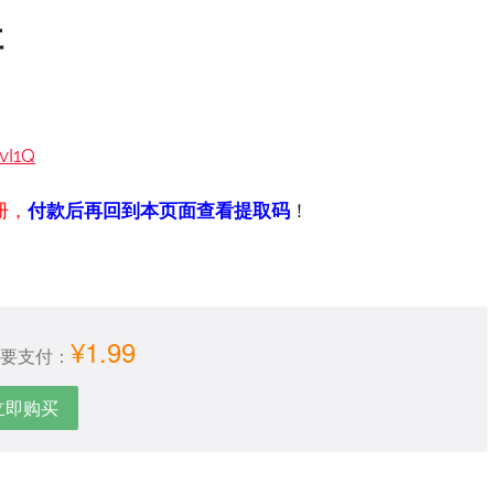
址
vI1Q
册，
付款后再回到本页面查看提取码
！
¥1.99
要支付：
立即购买