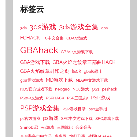
标签云
3ds游戏
3ds游戏全集
3ds
cps
FCHACK
FC中文合集
GBA3d游戏
GBAhack
GBA中文游戏下载
GBA游戏下载
GBA火焰之纹章三部曲HACK
GBA火焰纹章封印之剑Hack
gba烧录卡
MD游戏下载
gba震动游戏
NDS中文游戏下载
ps1
NDS官方游戏下载
neogeo
NGC游戏
ps1hack
PSP游戏
PS2中文游戏
PSPHACK
PSP三国志5
PSP游戏全集
PSP游戏目录
psp金手指
ps游戏
ps官方游戏
SFC中文游戏下载
SFC游戏下载
Shinobi忍
wii游戏
三国战纪
合金弹头
合金装备自由之子
多多罗
快打刑事
战国BASARA