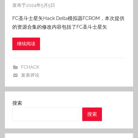
发布于
2024年5月5日
作
者
FC圣斗士星矢Hack Delta模拟器FCROM，本次提供
:
的资源合集的修改内容包括了FC圣斗士星矢
老
壳
继续阅读
子
FCHACK
发表评论
搜索
搜索