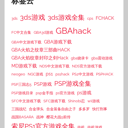
标签云
3ds游戏
3ds游戏全集
FCHACK
3ds
cps
GBAhack
FC中文合集
GBA3d游戏
GBA游戏下载
GBA中文游戏下载
GBA火焰之纹章三部曲HACK
GBA火焰纹章封印之剑Hack
gba烧录卡
gba震动游戏
MD游戏下载
NDS中文游戏下载
NDS官方游戏下载
ps1
neogeo
NGC游戏
ps1hack
PS2中文游戏
PSPHACK
PSP游戏全集
PSP游戏
PSP三国志5
ps游戏
PSP游戏目录
psp金手指
ps官方游戏
SFC中文游戏下载
SFC游戏下载
Shinobi忍
wii游戏
三国战纪
合金弹头
合金装备自由之子
多多罗
快打刑事
战国BASARA
战神
樱花大战5前传
索尼PS1官方游戏全集
街机
街机游戏