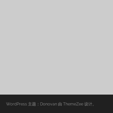
WordPress 主题：Donovan 由 ThemeZee 设计。