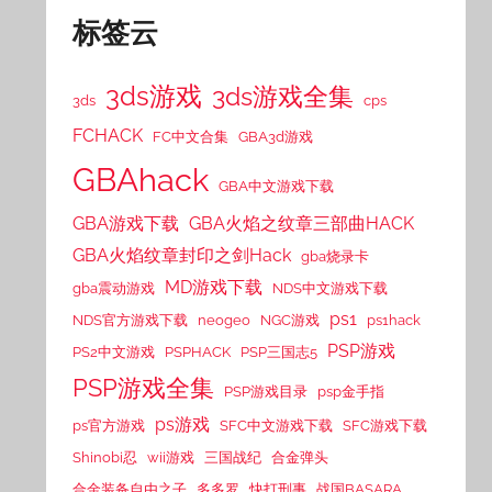
标签云
3ds游戏
3ds游戏全集
3ds
cps
FCHACK
FC中文合集
GBA3d游戏
GBAhack
GBA中文游戏下载
GBA游戏下载
GBA火焰之纹章三部曲HACK
GBA火焰纹章封印之剑Hack
gba烧录卡
MD游戏下载
gba震动游戏
NDS中文游戏下载
ps1
NDS官方游戏下载
neogeo
NGC游戏
ps1hack
PSP游戏
PS2中文游戏
PSPHACK
PSP三国志5
PSP游戏全集
PSP游戏目录
psp金手指
ps游戏
ps官方游戏
SFC中文游戏下载
SFC游戏下载
Shinobi忍
wii游戏
三国战纪
合金弹头
合金装备自由之子
多多罗
快打刑事
战国BASARA