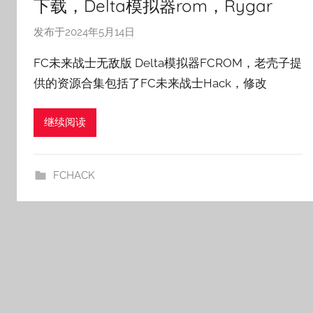
下载，Delta模拟器rom，Rygar
发布于
2024年5月14日
作
者
FC未来战士无敌版 Delta模拟器FCROM，老壳子提
:
供的资源合集包括了FC未来战士Hack，修改
老
壳
继续阅读
子
FCHACK