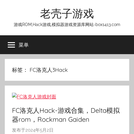
跳
老壳子游戏
至
内
游戏ROM,Hack游戏,模拟器游戏资源库网站-box1413.com
容
菜单
标签：
FC洛克人3Hack
FC洛克人Hack-游戏合集，Delta模拟
器rom，Rockman Gaiden
发布于
2024年5月2日
作