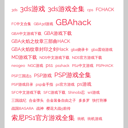
3ds游戏
3ds游戏全集
FCHACK
3ds
cps
GBAhack
FC中文合集
GBA3d游戏
GBA游戏下载
GBA中文游戏下载
GBA火焰之纹章三部曲HACK
GBA火焰纹章封印之剑Hack
gba烧录卡
gba震动游戏
MD游戏下载
NDS中文游戏下载
NDS官方游戏下载
ps1
neogeo
NGC游戏
ps1hack
PS2中文游戏
PSPHACK
PSP游戏全集
PSP游戏
PSP三国志5
ps游戏
PSP游戏目录
psp金手指
ps官方游戏
SFC中文游戏下载
SFC游戏下载
Shinobi忍
wii游戏
三国战纪
合金弹头
合金装备自由之子
多多罗
快打刑事
战国BASARA
战神
樱花大战5前传
索尼PS1官方游戏全集
街机
街机游戏