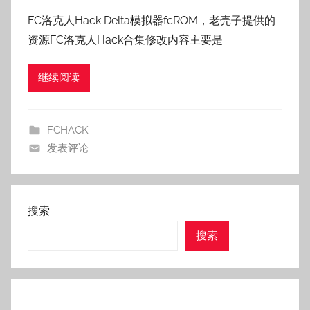
者
FC洛克人Hack Delta模拟器fcROM，老壳子提供的
:
资源FC洛克人Hack合集修改内容主要是
老
壳
继续阅读
子
FCHACK
发表评论
搜索
搜索