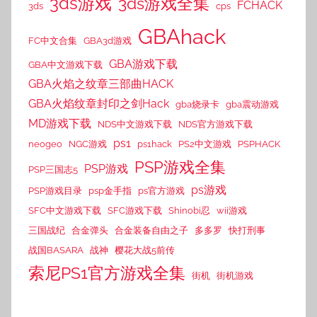
3ds游戏
3ds游戏全集
FCHACK
3ds
cps
GBAhack
FC中文合集
GBA3d游戏
GBA游戏下载
GBA中文游戏下载
GBA火焰之纹章三部曲HACK
GBA火焰纹章封印之剑Hack
gba烧录卡
gba震动游戏
MD游戏下载
NDS中文游戏下载
NDS官方游戏下载
ps1
neogeo
NGC游戏
ps1hack
PS2中文游戏
PSPHACK
PSP游戏全集
PSP游戏
PSP三国志5
ps游戏
PSP游戏目录
psp金手指
ps官方游戏
SFC中文游戏下载
SFC游戏下载
Shinobi忍
wii游戏
三国战纪
合金弹头
合金装备自由之子
多多罗
快打刑事
战国BASARA
战神
樱花大战5前传
索尼PS1官方游戏全集
街机
街机游戏