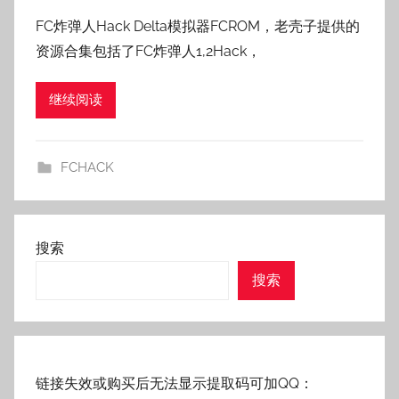
者
FC炸弹人Hack Delta模拟器FCROM，老壳子提供的
:
资源合集包括了FC炸弹人1,2Hack，
老
壳
继续阅读
子
FCHACK
搜索
搜索
链接失效或购买后无法显示提取码可加QQ：