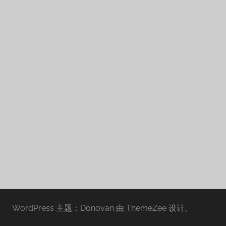
WordPress 主题：Donovan 由 ThemeZee 设计。