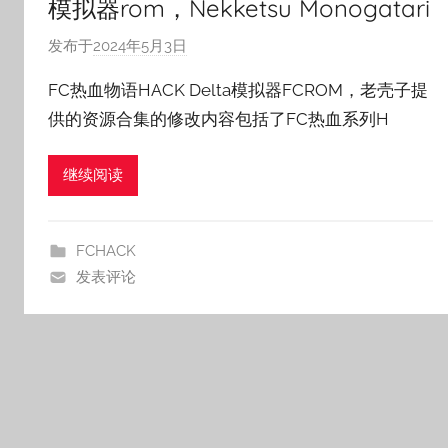
模拟器rom，Nekketsu Monogatari
发布于
2024年5月3日
作
者
FC热血物语HACK Delta模拟器FCROM，老壳子提
:
供的资源合集的修改内容包括了FC热血系列H
老
壳
继续阅读
子
FCHACK
发表评论