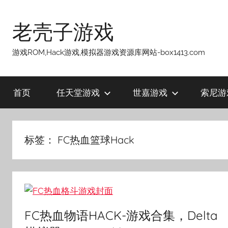
跳
至
老壳子游戏
内
容
游戏ROM,Hack游戏,模拟器游戏资源库网站-box1413.com
首页
任天堂游戏
世嘉游戏
索尼游
标签：
FC热血篮球Hack
FC热血物语HACK-游戏合集，Delta