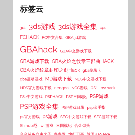
标签云
3ds游戏
3ds游戏全集
3ds
cps
FCHACK
FC中文合集
GBA3d游戏
GBAhack
GBA中文游戏下载
GBA游戏下载
GBA火焰之纹章三部曲HACK
GBA火焰纹章封印之剑Hack
gba烧录卡
MD游戏下载
gba震动游戏
NDS中文游戏下载
ps1
NDS官方游戏下载
neogeo
NGC游戏
ps1hack
PSP游戏
PS2中文游戏
PSPHACK
PSP三国志5
PSP游戏全集
PSP游戏目录
psp金手指
ps游戏
ps官方游戏
SFC中文游戏下载
SFC游戏下载
Shinobi忍
wii游戏
三国战纪
合金弹头
合金装备自由之子
多多罗
快打刑事
战国BASARA