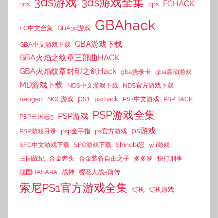
3ds游戏
3ds游戏全集
FCHACK
3ds
cps
GBAhack
FC中文合集
GBA3d游戏
GBA游戏下载
GBA中文游戏下载
GBA火焰之纹章三部曲HACK
GBA火焰纹章封印之剑Hack
gba烧录卡
gba震动游戏
MD游戏下载
NDS中文游戏下载
NDS官方游戏下载
ps1
neogeo
NGC游戏
ps1hack
PS2中文游戏
PSPHACK
PSP游戏全集
PSP游戏
PSP三国志5
ps游戏
PSP游戏目录
psp金手指
ps官方游戏
SFC中文游戏下载
SFC游戏下载
Shinobi忍
wii游戏
三国战纪
合金弹头
合金装备自由之子
多多罗
快打刑事
战国BASARA
战神
樱花大战5前传
索尼PS1官方游戏全集
街机
街机游戏