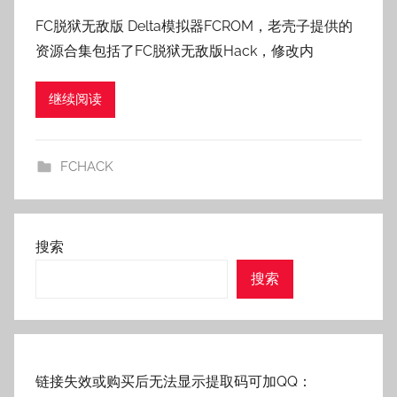
者
FC脱狱无敌版 Delta模拟器FCROM，老壳子提供的
:
资源合集包括了FC脱狱无敌版Hack，修改内
老
壳
继续阅读
子
FCHACK
搜索
搜索
链接失效或购买后无法显示提取码可加QQ：