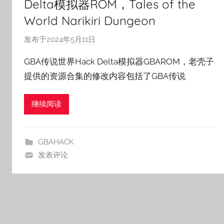
Delta模拟器ROM，Tales of the
World Narikiri Dungeon
发布于
2024年5月11日
作
者
GBA传说世界Hack Delta模拟器GBAROM，老壳子
:
提供的资源合集的修改内容包括了GBA传说
老
壳
继续阅读
子
GBAHACK
发表评论