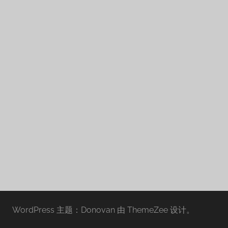
WordPress 主题：Donovan 由 ThemeZee 设计。