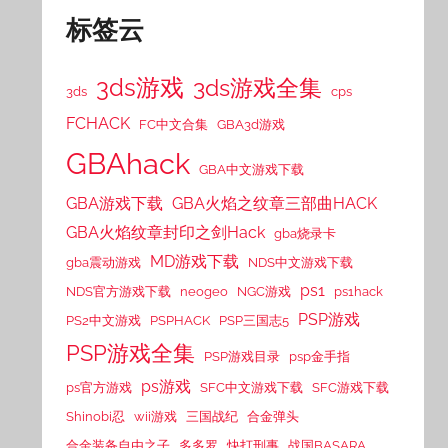
标签云
3ds游戏
3ds游戏全集
3ds
cps
FCHACK
FC中文合集
GBA3d游戏
GBAhack
GBA中文游戏下载
GBA游戏下载
GBA火焰之纹章三部曲HACK
GBA火焰纹章封印之剑Hack
gba烧录卡
MD游戏下载
gba震动游戏
NDS中文游戏下载
ps1
NDS官方游戏下载
neogeo
NGC游戏
ps1hack
PSP游戏
PS2中文游戏
PSPHACK
PSP三国志5
PSP游戏全集
PSP游戏目录
psp金手指
ps游戏
ps官方游戏
SFC中文游戏下载
SFC游戏下载
Shinobi忍
wii游戏
三国战纪
合金弹头
合金装备自由之子
多多罗
快打刑事
战国BASARA