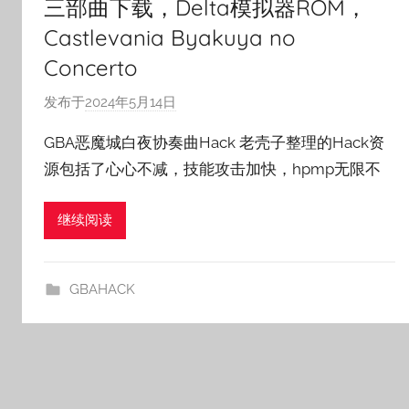
三部曲下载，Delta模拟器ROM，
Castlevania Byakuya no
Concerto
发布于
2024年5月14日
作
者
GBA恶魔城白夜协奏曲Hack 老壳子整理的Hack资
:
源包括了心心不减，技能攻击加快，hpmp无限不
老
壳
继续阅读
子
GBAHACK