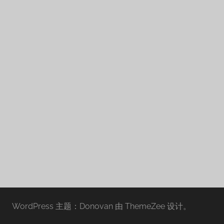
WordPress 主题：Donovan 由 ThemeZee 设计。