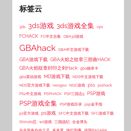
标签云
3ds游戏
3ds游戏全集
3ds
cps
FCHACK
FC中文合集
GBA3d游戏
GBAhack
GBA中文游戏下载
GBA游戏下载
GBA火焰之纹章三部曲HACK
GBA火焰纹章封印之剑Hack
gba烧录卡
MD游戏下载
gba震动游戏
NDS中文游戏下载
ps1
NDS官方游戏下载
neogeo
NGC游戏
ps1hack
PSP游戏
PS2中文游戏
PSPHACK
PSP三国志5
PSP游戏全集
PSP游戏目录
psp金手指
ps游戏
ps官方游戏
SFC中文游戏下载
SFC游戏下载
Shinobi忍
wii游戏
三国战纪
合金弹头
合金装备自由之子
多多罗
快打刑事
战国BASARA