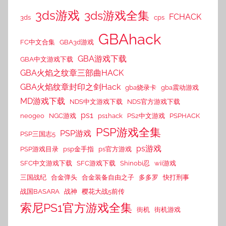
3ds游戏
3ds游戏全集
FCHACK
3ds
cps
GBAhack
FC中文合集
GBA3d游戏
GBA游戏下载
GBA中文游戏下载
GBA火焰之纹章三部曲HACK
GBA火焰纹章封印之剑Hack
gba烧录卡
gba震动游戏
MD游戏下载
NDS中文游戏下载
NDS官方游戏下载
ps1
neogeo
NGC游戏
ps1hack
PS2中文游戏
PSPHACK
PSP游戏全集
PSP游戏
PSP三国志5
ps游戏
PSP游戏目录
psp金手指
ps官方游戏
SFC中文游戏下载
SFC游戏下载
Shinobi忍
wii游戏
三国战纪
合金弹头
合金装备自由之子
多多罗
快打刑事
战国BASARA
战神
樱花大战5前传
索尼PS1官方游戏全集
街机
街机游戏