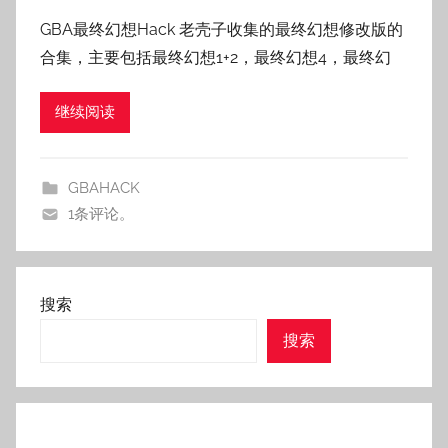
者
GBA最终幻想Hack 老壳子收集的最终幻想修改版的
:
合集，主要包括最终幻想1+2，最终幻想4，最终幻
老
壳
继续阅读
子
GBAHACK
1条评论。
搜索
搜索