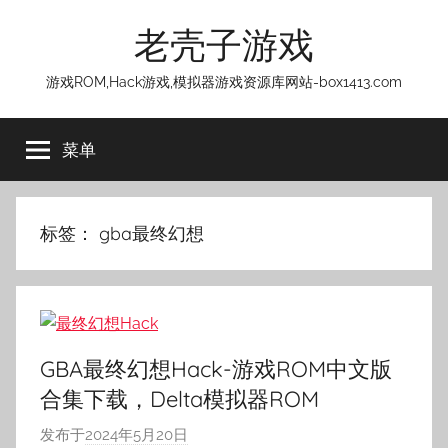
跳
老壳子游戏
至
内
游戏ROM,Hack游戏,模拟器游戏资源库网站-box1413.com
容
菜单
标签：
gba最终幻想
GBA最终幻想Hack-游戏ROM中文版
合集下载，Delta模拟器ROM
发布于
2024年5月20日
作