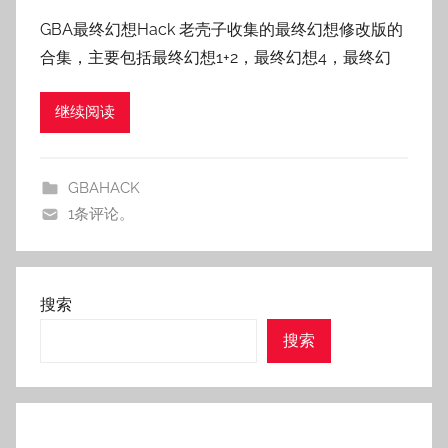
者
GBA最终幻想Hack 老壳子收集的最终幻想修改版的
:
合集，主要包括最终幻想1+2，最终幻想4，最终幻
老
壳
继续阅读
子
GBAHACK
1条评论。
搜索
搜索