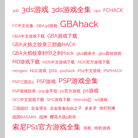
3ds游戏
3ds游戏全集
FCHACK
3ds
cps
GBAhack
FC中文合集
GBA3d游戏
GBA游戏下载
GBA中文游戏下载
GBA火焰之纹章三部曲HACK
GBA火焰纹章封印之剑Hack
gba烧录卡
gba震动游戏
MD游戏下载
NDS中文游戏下载
NDS官方游戏下载
ps1
neogeo
NGC游戏
ps1hack
PS2中文游戏
PSPHACK
PSP游戏全集
PSP游戏
PSP三国志5
ps游戏
PSP游戏目录
psp金手指
ps官方游戏
SFC中文游戏下载
SFC游戏下载
Shinobi忍
wii游戏
三国战纪
合金弹头
合金装备自由之子
多多罗
快打刑事
战国BASARA
战神
樱花大战5前传
索尼PS1官方游戏全集
街机
街机游戏