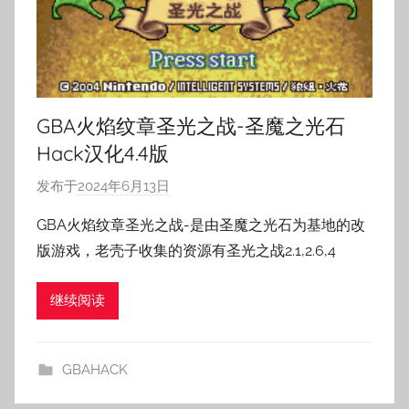
GBA火焰纹章圣光之战-圣魔之光石
Hack汉化4.4版
发布于
2024年6月13日
作
者
GBA火焰纹章圣光之战-是由圣魔之光石为基地的改
:
版游戏，老壳子收集的资源有圣光之战2.1,2.6,4
老
壳
继续阅读
子
GBAHACK