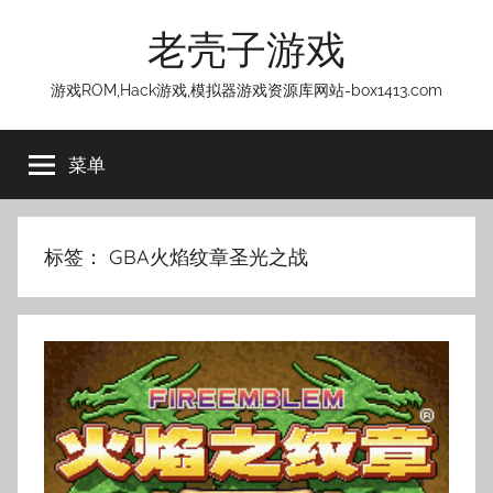
跳
老壳子游戏
至
内
游戏ROM,Hack游戏,模拟器游戏资源库网站-box1413.com
容
菜单
标签：
GBA火焰纹章圣光之战