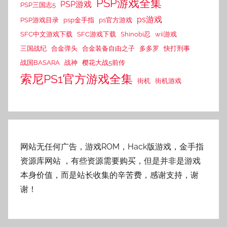
PSP游戏全集
PSP游戏
PSP三国志5
ps游戏
PSP游戏目录
psp金手指
ps官方游戏
SFC中文游戏下载
SFC游戏下载
Shinobi忍
wii游戏
三国战纪
合金弹头
合金装备自由之子
多多罗
快打刑事
战国BASARA
战神
樱花大战5前传
索尼PS1官方游戏全集
街机
街机游戏
网站无任何广告，游戏ROM，Hack版游戏，金手指
资源库网站
，有些资源需要购买，但是并非是游戏
本身价值，而是站长收集的辛苦费，感谢支持，谢
谢！