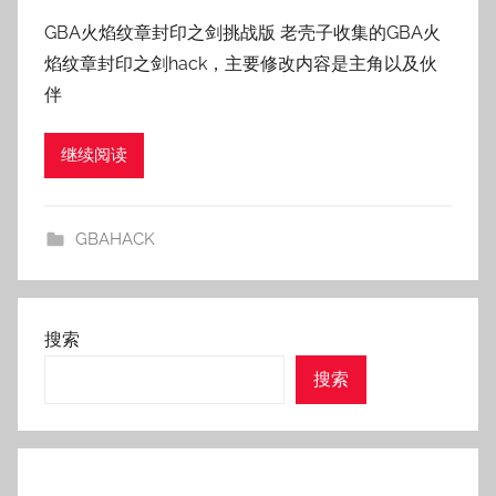
者
GBA火焰纹章封印之剑挑战版 老壳子收集的GBA火
:
焰纹章封印之剑hack，主要修改内容是主角以及伙
老
伴
壳
子
继续阅读
GBAHACK
搜索
搜索