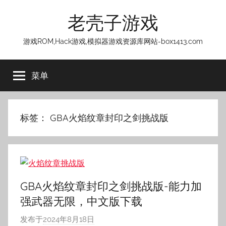
跳
老壳子游戏
至
内
游戏ROM,Hack游戏,模拟器游戏资源库网站-box1413.com
容
菜单
标签：
GBA火焰纹章封印之剑挑战版
GBA火焰纹章封印之剑挑战版-能力加
强武器无限，中文版下载
发布于
2024年8月18日
作