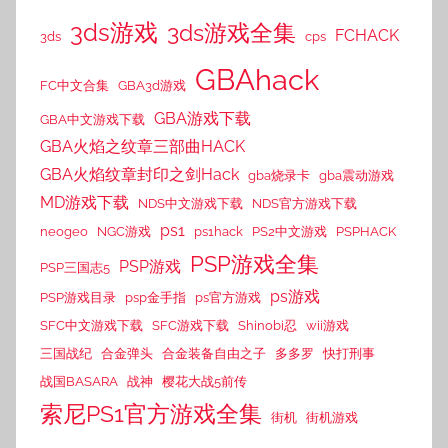
3ds游戏
3ds游戏全集
FCHACK
3ds
cps
GBAhack
FC中文合集
GBA3d游戏
GBA游戏下载
GBA中文游戏下载
GBA火焰之纹章三部曲HACK
GBA火焰纹章封印之剑Hack
gba烧录卡
gba震动游戏
MD游戏下载
NDS中文游戏下载
NDS官方游戏下载
ps1
neogeo
NGC游戏
ps1hack
PS2中文游戏
PSPHACK
PSP游戏全集
PSP游戏
PSP三国志5
ps游戏
PSP游戏目录
psp金手指
ps官方游戏
SFC中文游戏下载
SFC游戏下载
Shinobi忍
wii游戏
三国战纪
合金弹头
合金装备自由之子
多多罗
快打刑事
战国BASARA
战神
樱花大战5前传
索尼PS1官方游戏全集
街机
街机游戏