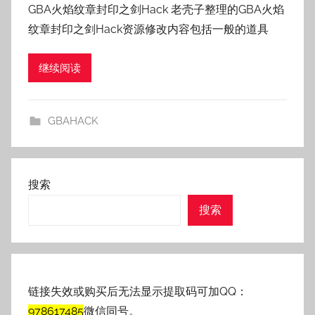
GBA火焰纹章封印之剑Hack 老壳子整理的GBA火焰
:
纹章封印之剑Hack资源修改内容包括一般的道具
老
壳
继续阅读
子
GBAHACK
搜索
搜索
链接失效或购买后无法显示提取码可加QQ：
978617485
微信同号。