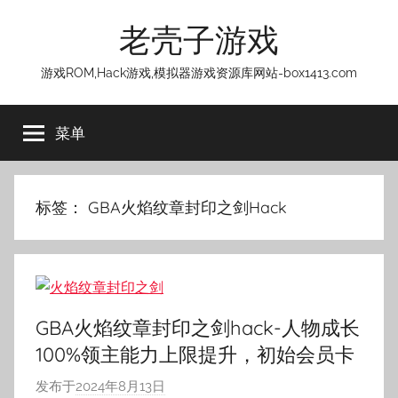
跳
老壳子游戏
至
内
游戏ROM,Hack游戏,模拟器游戏资源库网站-box1413.com
容
菜单
标签：
GBA火焰纹章封印之剑Hack
GBA火焰纹章封印之剑hack-人物成长
100%领主能力上限提升，初始会员卡
发布于
2024年8月13日
作