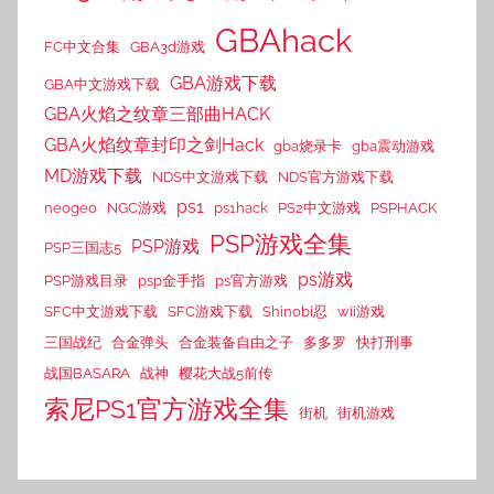
GBAhack
FC中文合集
GBA3d游戏
GBA游戏下载
GBA中文游戏下载
GBA火焰之纹章三部曲HACK
GBA火焰纹章封印之剑Hack
gba烧录卡
gba震动游戏
MD游戏下载
NDS中文游戏下载
NDS官方游戏下载
ps1
neogeo
NGC游戏
ps1hack
PS2中文游戏
PSPHACK
PSP游戏全集
PSP游戏
PSP三国志5
ps游戏
PSP游戏目录
psp金手指
ps官方游戏
SFC中文游戏下载
SFC游戏下载
Shinobi忍
wii游戏
三国战纪
合金弹头
合金装备自由之子
多多罗
快打刑事
战国BASARA
战神
樱花大战5前传
索尼PS1官方游戏全集
街机
街机游戏