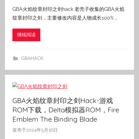
者
GBA火焰纹章封印之剑hack 老壳子收集的GBA火焰
:
纹章封印之剑，主要修改内容是人物成长100%，
老
壳
继续阅读
子
GBAHACK
GBA火焰纹章封印之剑Hack-游戏
ROM下载，Delta模拟器ROM，Fire
Emblem The Binding Blade
发布于
2024年5月16日
作
者