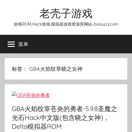
跳
老壳子游戏
至
内
游戏ROM,Hack游戏,模拟器游戏资源库网站-box1413.com
容
菜单
标签：
GBA火焰纹章晓之女神
GBA火焰纹章苍炎的勇者-5.9.8圣魔之
光石Hack中文版(包含晓之女神)，
Delta模拟器ROM