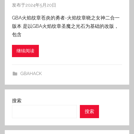
发布于
2024年5月20日
作
者
GBA火焰纹章苍炎的勇者-火焰纹章晓之女神二合一
:
版本 是以GBA火焰纹章圣魔之光石为基础的改版，
老
包含
壳
子
继续阅读
GBAHACK
搜索
搜索