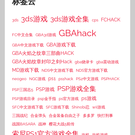
标签云
3ds游戏
3ds游戏全集
FCHACK
3ds
cps
GBAhack
FC中文合集
GBA3d游戏
GBA游戏下载
GBA中文游戏下载
GBA火焰之纹章三部曲HACK
GBA火焰纹章封印之剑Hack
gba烧录卡
gba震动游戏
MD游戏下载
NDS中文游戏下载
NDS官方游戏下载
ps1
neogeo
NGC游戏
ps1hack
PS2中文游戏
PSPHACK
PSP游戏全集
PSP游戏
PSP三国志5
ps游戏
PSP游戏目录
psp金手指
ps官方游戏
SFC中文游戏下载
SFC游戏下载
Shinobi忍
wii游戏
三国战纪
合金弹头
合金装备自由之子
多多罗
快打刑事
战国BASARA
战神
樱花大战5前传
索尼PS1官方游戏全集
街机
街机游戏