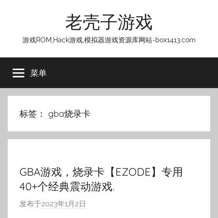
跳
老壳子游戏
至
内
游戏ROM,Hack游戏,模拟器游戏资源库网站-box1413.com
容
菜单
标签：
gba烧录卡
GBA游戏，烧录卡【EZODE】专用
40+个经典震动游戏.
发布于
2023年1月2日
作
者