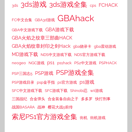
3ds游戏
3ds游戏全集
FCHACK
3ds
cps
GBAhack
FC中文合集
GBA3d游戏
GBA游戏下载
GBA中文游戏下载
GBA火焰之纹章三部曲HACK
GBA火焰纹章封印之剑Hack
gba烧录卡
gba震动游戏
MD游戏下载
NDS中文游戏下载
NDS官方游戏下载
ps1
neogeo
NGC游戏
ps1hack
PS2中文游戏
PSPHACK
PSP游戏全集
PSP游戏
PSP三国志5
ps游戏
PSP游戏目录
psp金手指
ps官方游戏
SFC中文游戏下载
SFC游戏下载
Shinobi忍
wii游戏
三国战纪
合金弹头
合金装备自由之子
多多罗
快打刑事
战国BASARA
战神
樱花大战5前传
索尼PS1官方游戏全集
街机
街机游戏