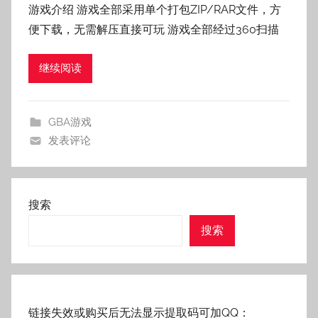
游戏介绍 游戏全部采用单个打包ZIP/RAR文件，方
:
便下载，无需解压直接可玩 游戏全部经过360扫描
老
壳
继续阅读
子
GBA游戏
发表评论
搜索
搜索
链接失效或购买后无法显示提取码可加QQ：