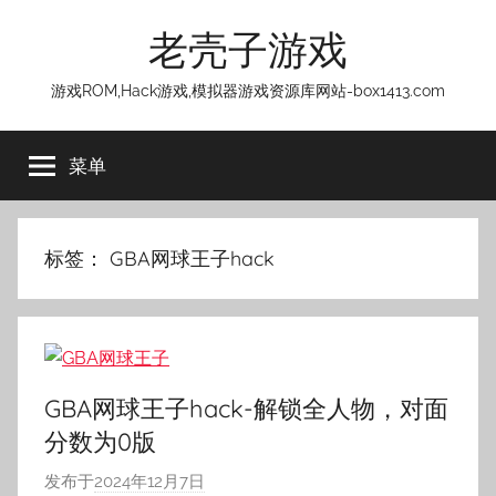
跳
老壳子游戏
至
内
游戏ROM,Hack游戏,模拟器游戏资源库网站-box1413.com
容
菜单
标签：
GBA网球王子hack
GBA网球王子hack-解锁全人物，对面
分数为0版
发布于
2024年12月7日
作