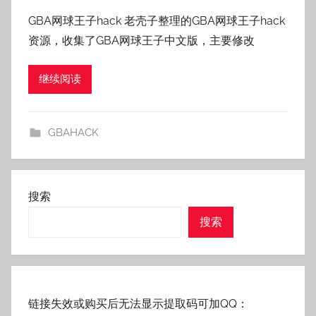
者
GBA网球王子hack 老壳子整理的GBA网球王子hack
:
资源，收集了GBA网球王子中文版，主要修改
老
壳
继续阅读
子
GBAHACK
搜索
搜索
链接失效或购买后无法显示提取码可加QQ：