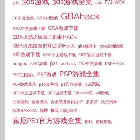
3ds游戏
3ds游戏全集
FCHACK
3ds
cps
GBAhack
FC中文合集
GBA3d游戏
GBA游戏下载
GBA中文游戏下载
GBA火焰之纹章三部曲HACK
GBA火焰纹章封印之剑Hack
gba烧录卡
gba震动游戏
MD游戏下载
NDS中文游戏下载
NDS官方游戏下载
ps1
neogeo
NGC游戏
ps1hack
PS2中文游戏
PSPHACK
PSP游戏全集
PSP游戏
PSP三国志5
ps游戏
PSP游戏目录
psp金手指
ps官方游戏
SFC中文游戏下载
SFC游戏下载
Shinobi忍
wii游戏
三国战纪
合金弹头
合金装备自由之子
多多罗
快打刑事
战国BASARA
战神
樱花大战5前传
索尼PS1官方游戏全集
街机
街机游戏