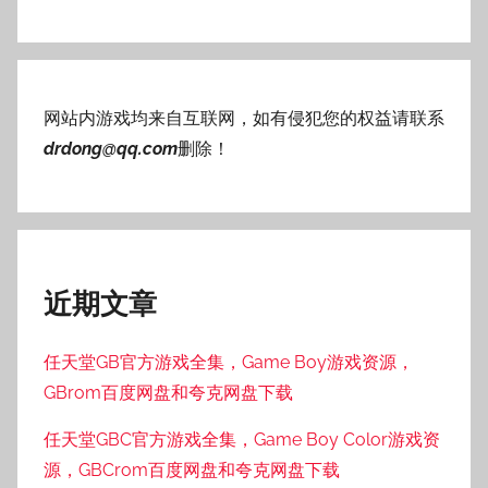
网站内游戏均来自互联网，如有侵犯您的权益请联系
drdong@qq.com
删除！
近期文章
任天堂GB官方游戏全集，Game Boy游戏资源，
GBrom百度网盘和夸克网盘下载
任天堂GBC官方游戏全集，Game Boy Color游戏资
源，GBCrom百度网盘和夸克网盘下载