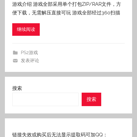
游戏介绍 游戏全部采用单个打包ZIP/RAR文件，方
:
便下载，无需解压直接可玩 游戏全部经过360扫描
老
壳
继续阅读
子
PS2游戏
发表评论
搜索
搜索
链接失效或购买后无法显示提取码可加QQ：