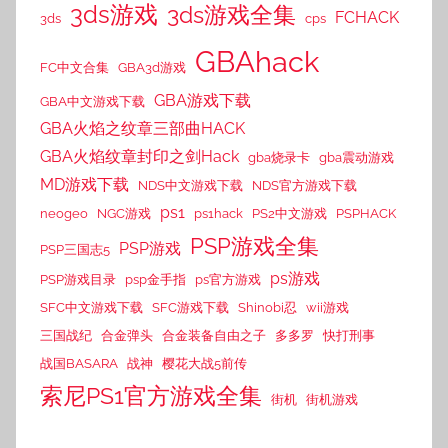
3ds游戏
3ds游戏全集
FCHACK
3ds
cps
GBAhack
FC中文合集
GBA3d游戏
GBA游戏下载
GBA中文游戏下载
GBA火焰之纹章三部曲HACK
GBA火焰纹章封印之剑Hack
gba烧录卡
gba震动游戏
MD游戏下载
NDS中文游戏下载
NDS官方游戏下载
ps1
neogeo
NGC游戏
ps1hack
PS2中文游戏
PSPHACK
PSP游戏全集
PSP游戏
PSP三国志5
ps游戏
PSP游戏目录
psp金手指
ps官方游戏
SFC中文游戏下载
SFC游戏下载
Shinobi忍
wii游戏
三国战纪
合金弹头
合金装备自由之子
多多罗
快打刑事
战国BASARA
战神
樱花大战5前传
索尼PS1官方游戏全集
街机
街机游戏