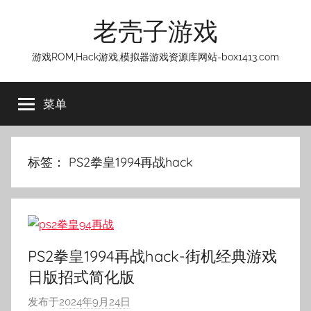
跳
老壳子游戏
至
内
游戏ROM,Hack游戏,模拟器游戏资源库网站-box1413.com
容
菜单
标签：
PS2拳皇1994再战hack
PS2拳皇1994再战hack-街机经典游戏
日版招式简化版
发布于
2024年9月24日
作