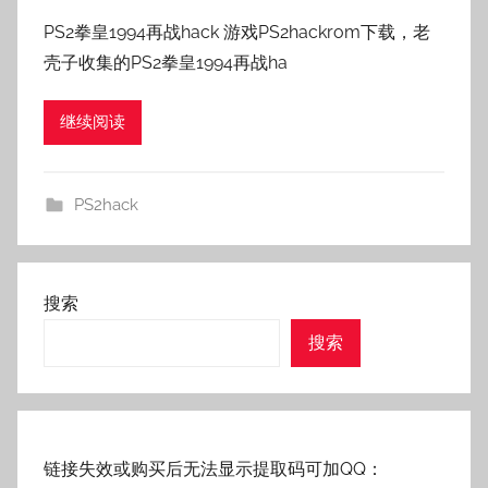
者
PS2拳皇1994再战hack 游戏PS2hackrom下载，老
:
壳子收集的PS2拳皇1994再战ha
老
壳
继续阅读
子
PS2hack
搜索
搜索
链接失效或购买后无法显示提取码可加QQ：