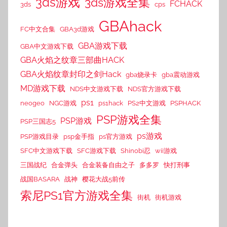
3ds游戏
3ds游戏全集
FCHACK
3ds
cps
GBAhack
FC中文合集
GBA3d游戏
GBA游戏下载
GBA中文游戏下载
GBA火焰之纹章三部曲HACK
GBA火焰纹章封印之剑Hack
gba烧录卡
gba震动游戏
MD游戏下载
NDS中文游戏下载
NDS官方游戏下载
ps1
neogeo
NGC游戏
ps1hack
PS2中文游戏
PSPHACK
PSP游戏全集
PSP游戏
PSP三国志5
ps游戏
PSP游戏目录
psp金手指
ps官方游戏
SFC中文游戏下载
SFC游戏下载
Shinobi忍
wii游戏
三国战纪
合金弹头
合金装备自由之子
多多罗
快打刑事
战国BASARA
战神
樱花大战5前传
索尼PS1官方游戏全集
街机
街机游戏