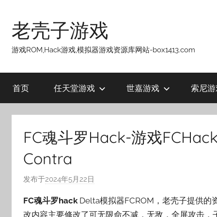
跳
至
老壳子游戏
内
容
游戏ROM,Hack游戏,模拟器游戏资源库网站-box1413.com
首页
任天堂游戏
世嘉游戏
索尼游
FC魂斗罗Hack-游戏FCHac
Contra
发布于
2024年5月22日
作
者
FC魂斗罗hack
Delta模拟器FCROM，老壳子提供
:
改内容主要修改了可无限命不减，无敌，全屏攻击，
老