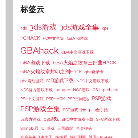
标签云
3ds游戏
3ds游戏全集
3ds
cps
FCHACK
FC中文合集
GBA3d游戏
GBAhack
GBA中文游戏下载
GBA游戏下载
GBA火焰之纹章三部曲HACK
GBA火焰纹章封印之剑Hack
gba烧录卡
MD游戏下载
gba震动游戏
NDS中文游戏下载
ps1
NDS官方游戏下载
neogeo
NGC游戏
ps1hack
PSP游戏
PS2中文游戏
PSPHACK
PSP三国志5
PSP游戏全集
PSP游戏目录
psp金手指
ps游戏
ps官方游戏
SFC中文游戏下载
SFC游戏下载
Shinobi忍
wii游戏
三国战纪
合金弹头
合金装备自由之子
多多罗
快打刑事
战国BASARA