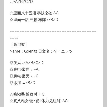
←+A/B/C/D
☆里面八十五活·零技之础 AC
☆里面一活 三籁 布阵 ↑+B/D
====================================================
=====
〔高尼兹〕
Name：Goenitz 日文名：ゲーニッツ
◎夜风 ↓+A/B/C/D
◎腕电·常世 ←+A
◎腕电·磨灭 ←+C
◎冰河 ←+B/D
☆暗恸哭 近敌时 ↑+C
☆真八稚女·蛟/靶 [体力见红时] AC