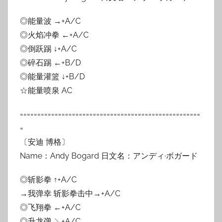
◎能量波 →+A/C
◎火焰冲拳 ←+A/C
◎倒跃踢 ↓+A/C
◎碎石踢 ←+B/D
◎能量灌篮 ↓+B/D
☆能量喷泉 AC
====================================================
=
〔安迪 博格〕
Name：Andy Bogard 日文名：アンディ·ボガード
◎斩影拳 ↑+A/C
→我弹幸 斩影拳击中→+A/C
◎飞翔拳 ←+A/C
◎升龙弹 ↘+A/C