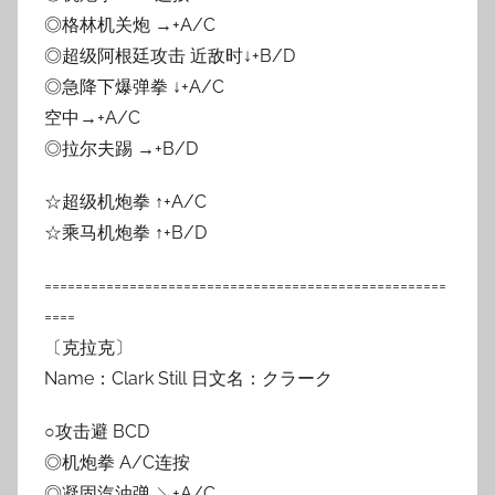
◎格林机关炮 →+A/C
◎超级阿根廷攻击 近敌时↓+B/D
◎急降下爆弹拳 ↓+A/C
空中→+A/C
◎拉尔夫踢 →+B/D
☆超级机炮拳 ↑+A/C
☆乘马机炮拳 ↑+B/D
====================================================
====
〔克拉克〕
Name：Clark Still 日文名：クラーク
○攻击避 BCD
◎机炮拳 A/C连按
◎凝固汽油弹 ↘+A/C