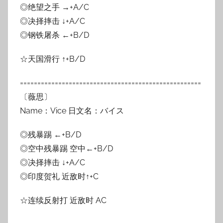
◎绝望之手 →+A/C
◎决择摔击 ↓+A/C
◎钢铁屠杀 ←+B/D
☆天国滑行 ↑+B/D
====================================================
〔薇思〕
Name：Vice 日文名：バイス
◎残暴踢 ←+B/D
◎空中残暴踢 空中←+B/D
◎决择摔击 ↓+A/C
◎印度贺礼 近敌时↑+C
☆连续反射打 近敌时 AC