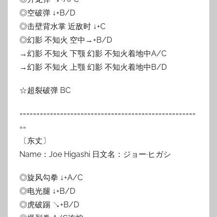
◎空破弹 ↓+B/D
◎击壁背水掌 近敌时 ↓+C
◎幻影 不知火 空中→+B/D
→幻影 不知火 下颚 幻影 不知火着地中A/C
→幻影 不知火 上颚 幻影 不知火着地中B/D
☆超裂破弹 BC
====================================================
==
〔东丈〕
Name：Joe Higashi 日文名：ジョー·ヒガシ
◎旋风勾拳 ↓+A/C
◎电光腿 ↓+B/D
◎虎破踢 ↘+B/D