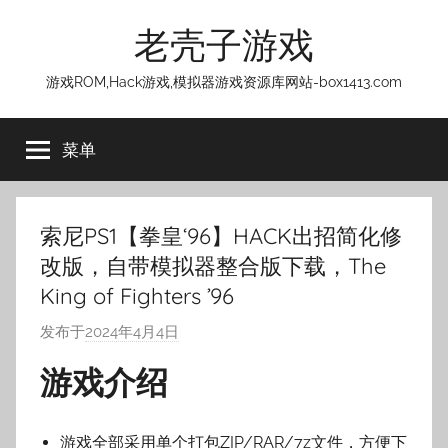
跳
老壳子游戏
至
内
游戏ROM,Hack游戏,模拟器游戏资源库网站-box1413.com
容
菜单
索尼PS1【拳皇‘96】HACK出招简化修
改版，自带模拟器整合版下载，The
King of Fighters ’96
发布于
2024年4月4日
作
者
游戏介绍
:
老
壳
游戏全部采用单个打包ZIP/RAR/7z文件，方便下