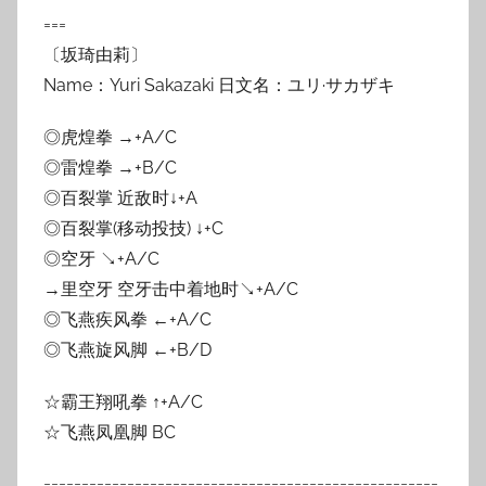
===
〔坂琦由莉〕
Name：Yuri Sakazaki 日文名：ユリ·サカザキ
◎虎煌拳 →+A/C
◎雷煌拳 →+B/C
◎百裂掌 近敌时↓+A
◎百裂掌(移动投技) ↓+C
◎空牙 ↘+A/C
→里空牙 空牙击中着地时↘+A/C
◎飞燕疾风拳 ←+A/C
◎飞燕旋风脚 ←+B/D
☆霸王翔吼拳 ↑+A/C
☆飞燕凤凰脚 BC
====================================================