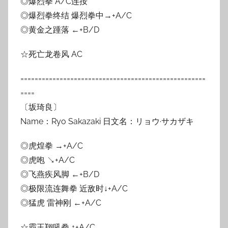
◎爆烈拳 A/C连按
◎爆烈拳终结 爆烈拳中→+A/C
◎黄金之踵落 ←+B/D
☆死亡龙卷风 AC
====================================================
====
〔坂琦良〕
Name：Ryo Sakazaki 日文名：リョウ·サカザキ
◎虎煌拳 →+A/C
◎虎咆 ↘+A/C
◎飞燕疾风脚 ←+B/D
◎极限流连舞拳 近敌时↓+A/C
◎猛虎 雷神刚 ←+A/C
☆霸王翔吼拳 ↑+A/C