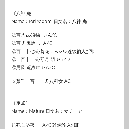
====
〔八神 庵〕
Name：Iori Yagami 日文名：八神 庵
◎百八式·暗拂 →+A/C
◎百式·鬼烧 ↘+A/C
◎百二十七式·葵花 ←+A/C(连续输入3回)
◎二百十二式·琴月 阴 ↓+B/D
◎屑风 近敌时 ↓+A/C
☆禁千二百十一式·八稚女 AC
==================================================
〔麦卓〕
Name：Mature 日文名：マチュア
◎死亡坠落 ←+A/C(连续输入3回)