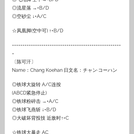
◎流星落 →+B/D
◎空砂尘 ↓+A/C
☆凤凰脚(空中可) ↑+B/D
====================================================
=
〔陈可汗〕
Name：Chang Koehan 日文名：チャン·コーハン
◎铁球大旋转 A/C连按
(ABCD紧急停止)
◎铁球粉碎击 →+A/C
◎铁球飞燕斩 ↓+B/D
◎大破坏背投技 近敌时↑+C
☆铁球大暴走 AC