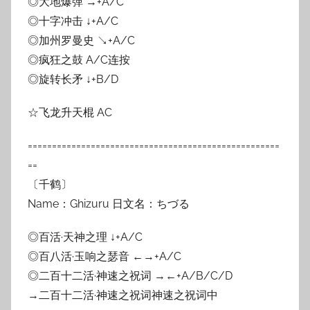
◎大地爆弹 →+A/C
◎十字冲击 ↓+A/C
◎加州罗曼史 ↘+A/C
◎疯狂之鼓 A/C连按
◎旋转长矛 ↓+B/D
☆飞龙升天棍 AC
====================================================
==
〔千鹤〕
Name：Ghizuru 日文名：ちづる
◎百活·天神之理 ↓+A/C
◎百八活·玉响之瑟音 ←→+A/C
◎二百十二活·神速之祝词 →←+A/B/C/D
→二百十二活·神速之祝词神速之祝词中