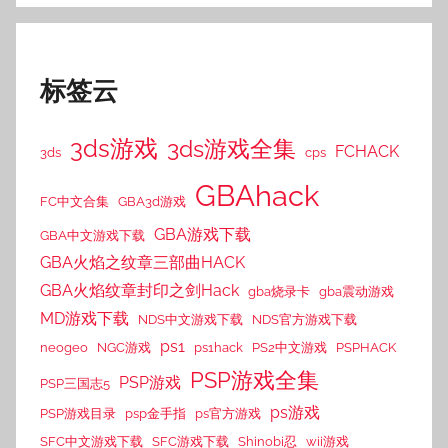
标签云
3ds游戏
3ds游戏全集
FCHACK
3ds
cps
GBAhack
FC中文合集
GBA3d游戏
GBA游戏下载
GBA中文游戏下载
GBA火焰之纹章三部曲HACK
GBA火焰纹章封印之剑Hack
gba烧录卡
gba震动游戏
MD游戏下载
NDS中文游戏下载
NDS官方游戏下载
ps1
neogeo
NGC游戏
ps1hack
PS2中文游戏
PSPHACK
PSP游戏全集
PSP游戏
PSP三国志5
ps游戏
PSP游戏目录
psp金手指
ps官方游戏
SFC中文游戏下载
SFC游戏下载
Shinobi忍
wii游戏