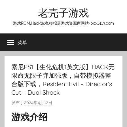
跳
老壳子游戏
至
内
游戏ROM,Hack游戏,模拟器游戏资源库网站-box1413.com
容
菜单
索尼PS1【生化危机1英文版】HACK无
限命无限子弹加强版，自带模拟器整
合版下载，Resident Evil – Director’s
Cut – Dual Shock
发布于
2024年4月12日
作
者
游戏介绍
:
老