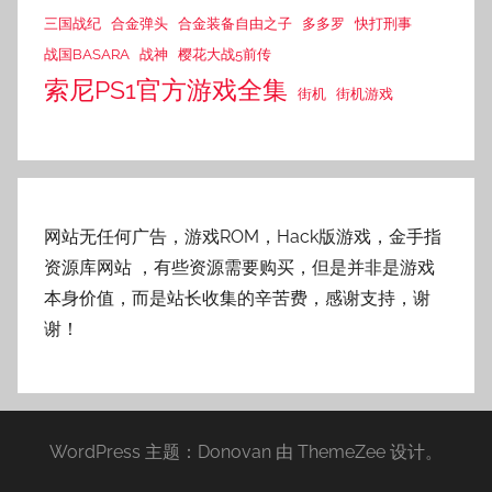
三国战纪
合金弹头
合金装备自由之子
多多罗
快打刑事
战国BASARA
战神
樱花大战5前传
索尼PS1官方游戏全集
街机
街机游戏
网站无任何广告，游戏ROM，Hack版游戏，金手指
资源库网站
，有些资源需要购买，但是并非是游戏
本身价值，而是站长收集的辛苦费，感谢支持，谢
谢！
WordPress 主题：Donovan 由 ThemeZee 设计。