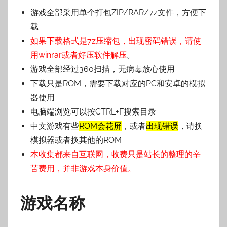
壳
游戏全部采用单个打包ZIP/RAR/7z文件，方便下
子
载
如果下载格式是7z压缩包，出现密码错误，请使
用winrar或者好压软件解压
。
游戏全部经过360扫描，无病毒放心使用
下载只是ROM，需要下载对应的PC和安卓的模拟
器使用
电脑端浏览可以按CTRL+F搜索目录
中文游戏有些
ROM会花屏
，或者
出现错误
，请换
模拟器或者换其他的ROM
本收集都来自互联网，收费只是站长的整理的辛
苦费用，并非游戏本身价值。
游戏名称