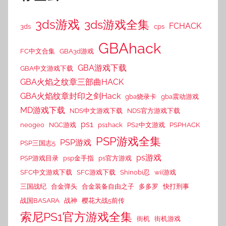
3ds游戏
3ds游戏全集
FCHACK
3ds
cps
GBAhack
FC中文合集
GBA3d游戏
GBA游戏下载
GBA中文游戏下载
GBA火焰之纹章三部曲HACK
GBA火焰纹章封印之剑Hack
gba烧录卡
gba震动游戏
MD游戏下载
NDS中文游戏下载
NDS官方游戏下载
ps1
neogeo
NGC游戏
ps1hack
PS2中文游戏
PSPHACK
PSP游戏全集
PSP游戏
PSP三国志5
ps游戏
PSP游戏目录
psp金手指
ps官方游戏
SFC中文游戏下载
SFC游戏下载
Shinobi忍
wii游戏
三国战纪
合金弹头
合金装备自由之子
多多罗
快打刑事
战国BASARA
战神
樱花大战5前传
索尼PS1官方游戏全集
街机
街机游戏