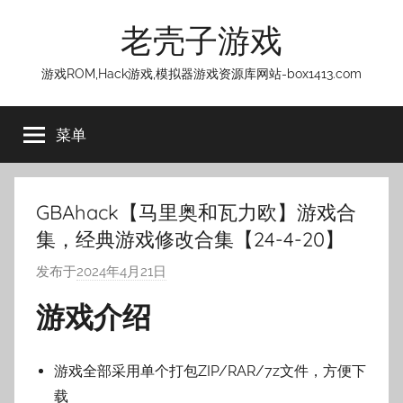
跳
老壳子游戏
至
内
游戏ROM,Hack游戏,模拟器游戏资源库网站-box1413.com
容
菜单
GBAhack【马里奥和瓦力欧】游戏合
集，经典游戏修改合集【24-4-20】
发布于
2024年4月21日
作
者
游戏介绍
:
老
壳
游戏全部采用单个打包ZIP/RAR/7z文件，方便下
子
载