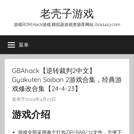
跳
老壳子游戏
至
内
游戏ROM,Hack游戏,模拟器游戏资源库网站-box1413.com
容
菜单
GBAhack【逆转裁判2中文】
Gyakuten Saiban 2游戏合集，经典游
戏修改合集【24-4-23】
发布于
2024年4月23日
作
者
游戏介绍
:
老
壳
游戏全部采用单个打包ZIP/RAR/7z文件，方便下