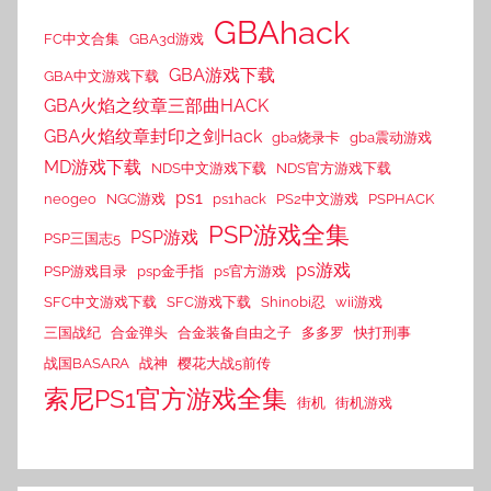
GBAhack
FC中文合集
GBA3d游戏
GBA游戏下载
GBA中文游戏下载
GBA火焰之纹章三部曲HACK
GBA火焰纹章封印之剑Hack
gba烧录卡
gba震动游戏
MD游戏下载
NDS中文游戏下载
NDS官方游戏下载
ps1
neogeo
NGC游戏
ps1hack
PS2中文游戏
PSPHACK
PSP游戏全集
PSP游戏
PSP三国志5
ps游戏
PSP游戏目录
psp金手指
ps官方游戏
SFC中文游戏下载
SFC游戏下载
Shinobi忍
wii游戏
三国战纪
合金弹头
合金装备自由之子
多多罗
快打刑事
战国BASARA
战神
樱花大战5前传
索尼PS1官方游戏全集
街机
街机游戏