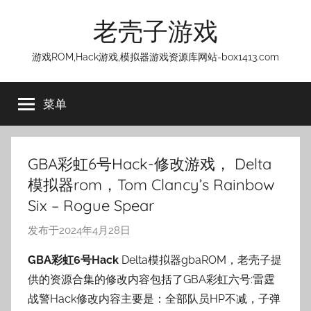
跳
老壳子游戏
至
内
游戏ROM,Hack游戏,模拟器游戏资源库网站-box1413.com
容
菜单
GBA彩虹6号Hack-修改游戏， Delta
模拟器rom，Tom Clancy’s Rainbow
Six – Rogue Spear
发布于
2024年4月28日
作
者
GBA彩虹6号Hack
Delta模拟器gbaROM，老壳子提
:
供的资源合集的修改内容包括了GBA彩虹六号:雷霆
老
战警Hack修改内容主要是：全部队员HP不减，子弹
壳