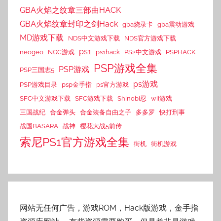
GBA火焰之纹章三部曲HACK
GBA火焰纹章封印之剑Hack
gba烧录卡
gba震动游戏
MD游戏下载
NDS中文游戏下载
NDS官方游戏下载
ps1
neogeo
NGC游戏
ps1hack
PS2中文游戏
PSPHACK
PSP游戏全集
PSP游戏
PSP三国志5
ps游戏
PSP游戏目录
psp金手指
ps官方游戏
SFC中文游戏下载
SFC游戏下载
Shinobi忍
wii游戏
三国战纪
合金弹头
合金装备自由之子
多多罗
快打刑事
战国BASARA
战神
樱花大战5前传
索尼PS1官方游戏全集
街机
街机游戏
网站无任何广告，游戏ROM，Hack版游戏，金手指