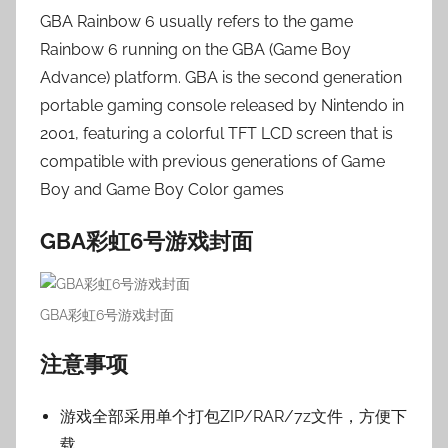
GBA Rainbow 6 usually refers to the game
Rainbow 6 running on the GBA (Game Boy
Advance) platform. GBA is the second generation
portable gaming console released by Nintendo in
2001, featuring a colorful TFT LCD screen that is
compatible with previous generations of Game
Boy and Game Boy Color games
GBA彩虹6号游戏封面
GBA彩虹6号游戏封面
注意事项
游戏全部采用单个打包ZIP/RAR/7z文件，方便下
载