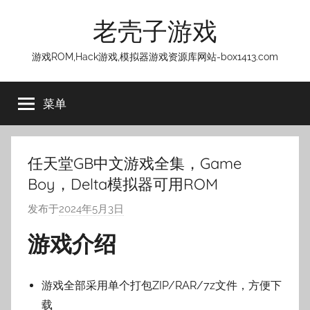
跳
老壳子游戏
至
内
游戏ROM,Hack游戏,模拟器游戏资源库网站-box1413.com
容
菜单
任天堂GB中文游戏全集，Game
Boy，Delta模拟器可用ROM
发布于
2024年5月3日
作
者
游戏介绍
:
老
壳
游戏全部采用单个打包ZIP/RAR/7z文件，方便下
子
载