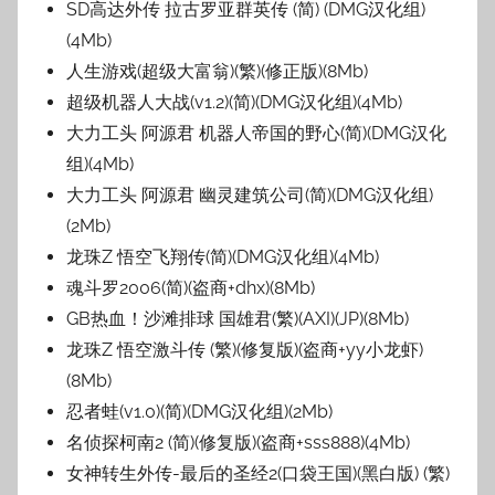
SD高达外传 拉古罗亚群英传 (简) (DMG汉化组)
(4Mb)
人生游戏(超级大富翁)(繁)(修正版)(8Mb)
超级机器人大战(v1.2)(简)(DMG汉化组)(4Mb)
大力工头 阿源君 机器人帝国的野心(简)(DMG汉化
组)(4Mb)
大力工头 阿源君 幽灵建筑公司(简)(DMG汉化组)
(2Mb)
龙珠Z 悟空飞翔传(简)(DMG汉化组)(4Mb)
魂斗罗2006(简)(盗商+dhx)(8Mb)
GB热血！沙滩排球 国雄君(繁)(AXI)(JP)(8Mb)
龙珠Z 悟空激斗传 (繁)(修复版)(盗商+yy小龙虾)
(8Mb)
忍者蛙(v1.0)(简)(DMG汉化组)(2Mb)
名侦探柯南2 (简)(修复版)(盗商+sss888)(4Mb)
女神转生外传-最后的圣经2(口袋王国)(黑白版) (繁)