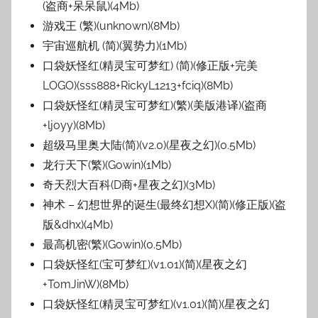
(盗商+呆呆鼠)(4Mb)
游戏王 (繁)(unknown)(8Mb)
宇宙巡航机 (简)(翼势力)(1Mb)
口袋妖怪红(精灵宝可梦红) (简)(修正版+完美
LOGO)(sss888+RickyL1213+fciq)(8Mb)
口袋妖怪红(精灵宝可梦红)(繁)(美版港译)(盗商
+ljoyy)(8Mb)
超级马里奥大陆(简)(v2.0)(星夜之幻)(0.5Mb)
龙行天下(繁)(Gowin)(1Mb)
奇天烈大百科(D商+星夜之幻)(3Mb)
神术 – 幻想世界的诞生(最终幻想X)(简)(修正版)(盗
版&dhx)(4Mb)
最高机密(繁)(Gowin)(0.5Mb)
口袋妖怪红(宝可梦红)(v1.01)(简)(星夜之幻
+TomJinW)(8Mb)
口袋妖怪红(精灵宝可梦红)(v1.01)(简)(星夜之幻