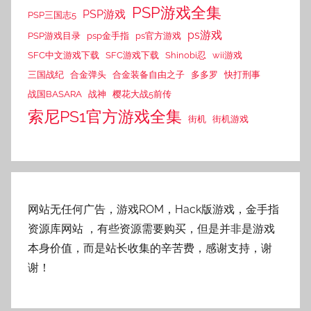
PSP游戏全集
PSP游戏
PSP三国志5
ps游戏
PSP游戏目录
psp金手指
ps官方游戏
SFC中文游戏下载
SFC游戏下载
Shinobi忍
wii游戏
三国战纪
合金弹头
合金装备自由之子
多多罗
快打刑事
战国BASARA
战神
樱花大战5前传
索尼PS1官方游戏全集
街机
街机游戏
网站无任何广告，游戏ROM，Hack版游戏，金手指
资源库网站
，有些资源需要购买，但是并非是游戏
本身价值，而是站长收集的辛苦费，感谢支持，谢
谢！