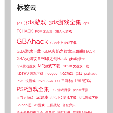
标签云
3ds游戏
3ds游戏全集
3ds
cps
FCHACK
FC中文合集
GBA3d游戏
GBAhack
GBA中文游戏下载
GBA游戏下载
GBA火焰之纹章三部曲HACK
GBA火焰纹章封印之剑Hack
gba烧录卡
MD游戏下载
gba震动游戏
NDS中文游戏下载
ps1
NDS官方游戏下载
neogeo
NGC游戏
ps1hack
PSP游戏
PS2中文游戏
PSPHACK
PSP三国志5
PSP游戏全集
PSP游戏目录
psp金手指
ps游戏
ps官方游戏
SFC中文游戏下载
SFC游戏下载
Shinobi忍
wii游戏
三国战纪
合金弹头
合金装备自由之子
多多罗
快打刑事
战国BASARA