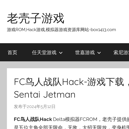
跳
至
老壳子游戏
内
容
游戏ROM,Hack游戏,模拟器游戏资源库网站-box1413.com
首页
任天堂游戏
世嘉游戏
索尼游
FC鸟人战队Hack-游戏下载，D
Sentai Jetman
发布于
2024年5月12日
作
者
FC鸟人战队Hack
Delta模拟器FCROM，老壳子提
:
是五位主角全部无限命，无敌，大招无限放，变身机甲后血
老