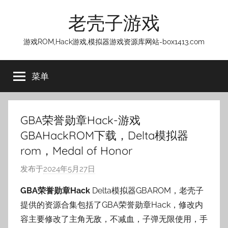
跳
老壳子游戏
至
内
游戏ROM,Hack游戏,模拟器游戏资源库网站-box1413.com
容
菜单
GBA荣誉勋章Hack-游戏
GBAHackROM下载，Delta模拟器
rom，Medal of Honor
发布于
2024年5月27日
作
者
GBA荣誉勋章Hack
Delta模拟器GBAROM，老壳子
:
提供的资源合集包括了GBA荣誉勋章Hack，修改内
老
容主要修改了主角无敌，不减血，子弹无限使用，手
壳