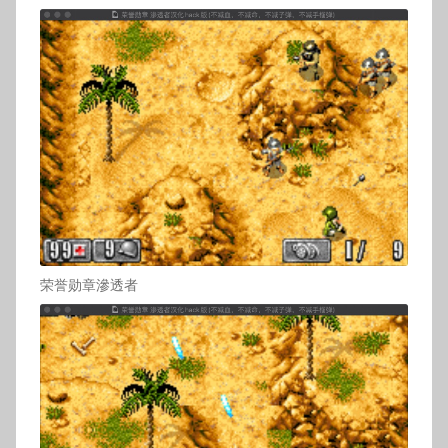
荣誉勋章滲透者