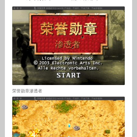
荣誉勋章滲透者