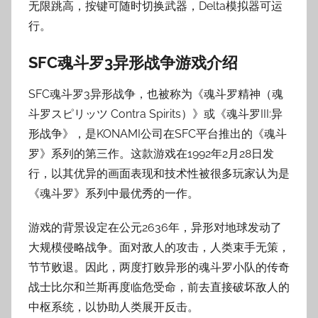
无限跳高，按键可随时切换武器，Delta模拟器可运
行。
SFC魂斗罗3异形战争游戏介绍
SFC魂斗罗3异形战争，也被称为《魂斗罗精神（魂
斗罗スピリッツ Contra Spirits）》或《魂斗罗III:异
形战争》，是KONAMI公司在SFC平台推出的《魂斗
罗》系列的第三作。这款游戏在1992年2月28日发
行，以其优异的画面表现和技术性被很多玩家认为是
《魂斗罗》系列中最优秀的一作。
游戏的背景设定在公元2636年，异形对地球发动了
大规模侵略战争。面对敌人的攻击，人类束手无策，
节节败退。因此，两度打败异形的魂斗罗小队的传奇
战士比尔和兰斯再度临危受命，前去直接破坏敌人的
中枢系统，以协助人类展开反击。