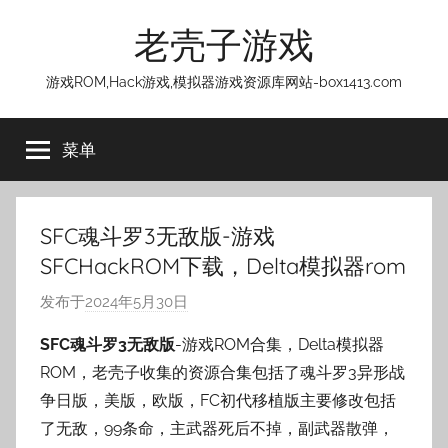
跳
老壳子游戏
至
内
游戏ROM,Hack游戏,模拟器游戏资源库网站-box1413.com
容
菜单
SFC魂斗罗3无敌版-游戏
SFCHackROM下载，Delta模拟器rom
发布于
2024年5月30日
作
者
SFC魂斗罗3无敌版
-游戏ROM合集，Delta模拟器
:
ROM，老壳子收集的资源合集包括了魂斗罗3异形战
老
争日版，美版，欧版，FC初代移植版主要修改包括
壳
了无敌，99条命，主武器死后不掉，副武器散弹，
子