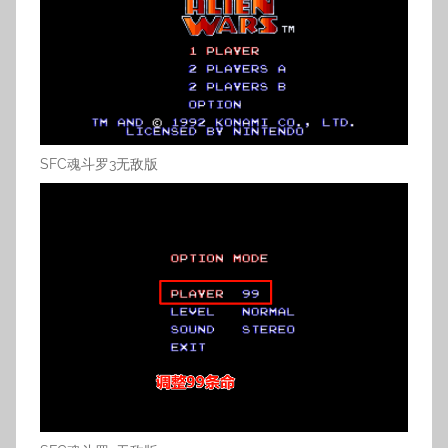
SFC魂斗罗3无敌版