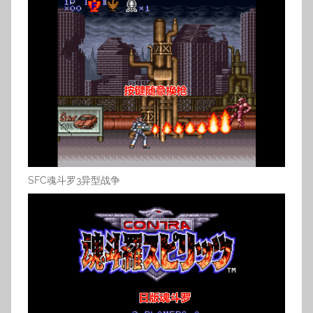
SFC魂斗罗3异型战争