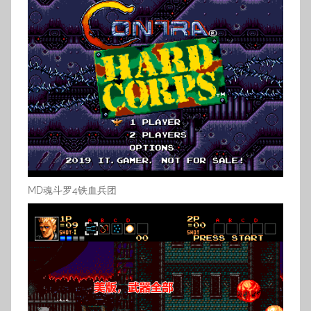
MD魂斗罗4铁血兵团