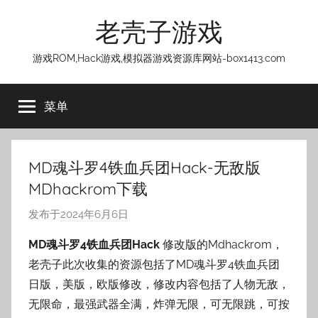
跳
老壳子游戏
至
内
游戏ROM,Hack游戏,模拟器游戏资源库网站-box1413.com
容
菜单
MD魂斗罗4铁血兵团Hack-无敌版
MDhackrom下载
发布于
2024年6月6日
作
者
MD魂斗罗4铁血兵团Hack
修改版的Mdhackrom，
:
老壳子此次收集的资源包括了MD魂斗罗4铁血兵团
老
日版，美版，欧版修改，修改内容包括了人物无敌，
壳
无限命，最强武器全满，炸弹无限，可无限跳，可按
子