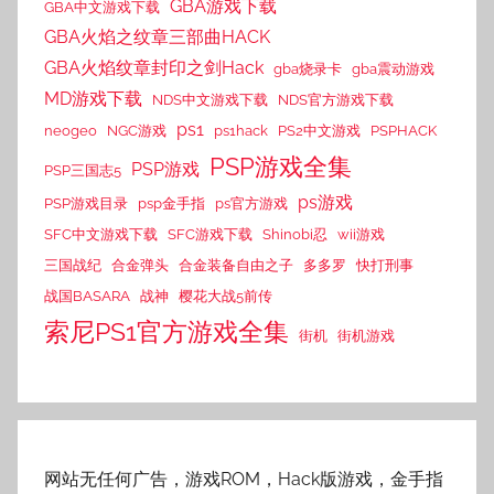
GBA游戏下载
GBA中文游戏下载
GBA火焰之纹章三部曲HACK
GBA火焰纹章封印之剑Hack
gba烧录卡
gba震动游戏
MD游戏下载
NDS中文游戏下载
NDS官方游戏下载
ps1
neogeo
NGC游戏
ps1hack
PS2中文游戏
PSPHACK
PSP游戏全集
PSP游戏
PSP三国志5
ps游戏
PSP游戏目录
psp金手指
ps官方游戏
SFC中文游戏下载
SFC游戏下载
Shinobi忍
wii游戏
三国战纪
合金弹头
合金装备自由之子
多多罗
快打刑事
战国BASARA
战神
樱花大战5前传
索尼PS1官方游戏全集
街机
街机游戏
网站无任何广告，游戏ROM，Hack版游戏，金手指