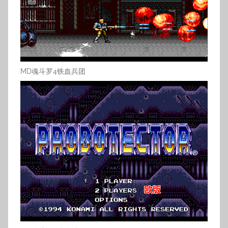
MD魂斗罗4铁血兵团