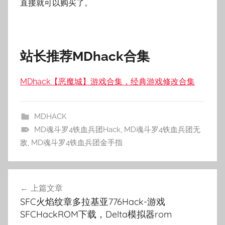
直接就可以购买了。
站长推荐MDhack合集
MDhack【恶魔城】游戏合集，经典游戏修改合集
MDHACK
MD魂斗罗4铁血兵团Hack
,
MD魂斗罗4铁血兵团无
敌
,
MD魂斗罗4铁血兵团金手指
文
上篇文章
章
SFC火焰纹章多拉基亚776Hack-游戏
导
SFCHackROM下载，Delta模拟器rom