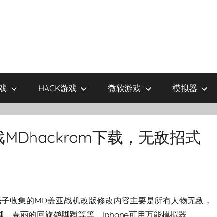
戏
HACK游戏
微软游戏
模拟器
戏MDhackrom下载，无敌招式
，老壳子收集的MD盖亚战机改版修改内容主要是所有人物无敌，
，春丽的回旋鹤脚蹴等等。Iphone可用万能模拟器