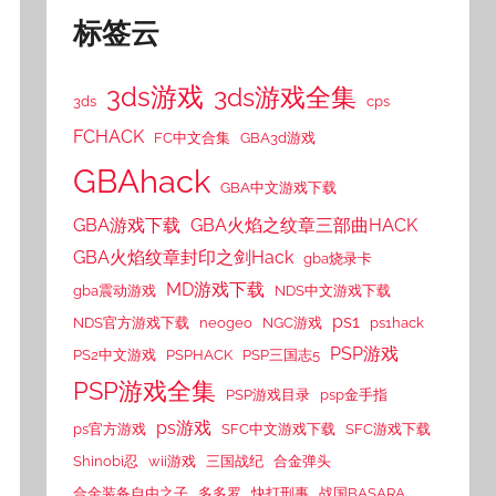
标签云
3ds游戏
3ds游戏全集
3ds
cps
FCHACK
FC中文合集
GBA3d游戏
GBAhack
GBA中文游戏下载
GBA游戏下载
GBA火焰之纹章三部曲HACK
GBA火焰纹章封印之剑Hack
gba烧录卡
MD游戏下载
gba震动游戏
NDS中文游戏下载
ps1
NDS官方游戏下载
neogeo
NGC游戏
ps1hack
PSP游戏
PS2中文游戏
PSPHACK
PSP三国志5
PSP游戏全集
PSP游戏目录
psp金手指
ps游戏
ps官方游戏
SFC中文游戏下载
SFC游戏下载
Shinobi忍
wii游戏
三国战纪
合金弹头
合金装备自由之子
多多罗
快打刑事
战国BASARA