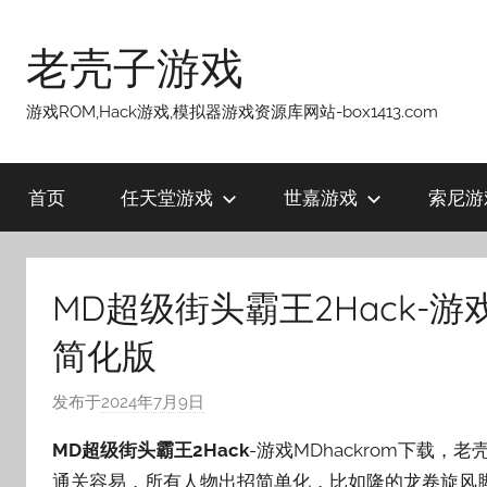
跳
至
老壳子游戏
内
容
游戏ROM,Hack游戏,模拟器游戏资源库网站-box1413.com
首页
任天堂游戏
世嘉游戏
索尼游
MD超级街头霸王2Hack-游
简化版
发布于
2024年7月9日
作
者
MD超级街头霸王2Hack
-游戏MDhackrom下载
:
通关容易，所有人物出招简单化，比如隆的龙卷旋风脚
老