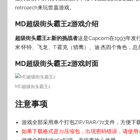
retroarch来玩世嘉游戏。
壳
子
MD超级街头霸王2游戏介绍
超级街头霸王2:新的挑战者
这是Capcom在1993
米·怀特、飞龙、T·霍克（猎鹰）、迪·杰四个角色，
MD超级街头霸王2游戏封面
MD超级街头霸王2
注意事项
游戏全部采用单个打包ZIP/RAR/7z文件，方便下
如果下载格式是7z压缩包，出现密码错误，请使用wi