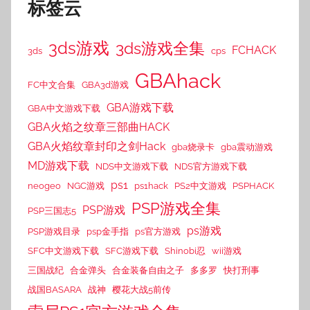
标签云
3ds游戏
3ds游戏全集
FCHACK
3ds
cps
GBAhack
FC中文合集
GBA3d游戏
GBA游戏下载
GBA中文游戏下载
GBA火焰之纹章三部曲HACK
GBA火焰纹章封印之剑Hack
gba烧录卡
gba震动游戏
MD游戏下载
NDS中文游戏下载
NDS官方游戏下载
ps1
neogeo
NGC游戏
ps1hack
PS2中文游戏
PSPHACK
PSP游戏全集
PSP游戏
PSP三国志5
ps游戏
PSP游戏目录
psp金手指
ps官方游戏
SFC中文游戏下载
SFC游戏下载
Shinobi忍
wii游戏
三国战纪
合金弹头
合金装备自由之子
多多罗
快打刑事
战国BASARA
战神
樱花大战5前传