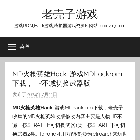
跳
老壳子游戏
至
内
游戏ROM,Hack游戏,模拟器游戏资源库网站-box1413.com
容
菜单
MD火枪英雄Hack-游戏MDhackrom
下载，HP不减切换武器版
发布于
2024年7月11日
作
者
MD火枪英雄Hack
-游戏MDhackrom下载，老壳子
:
收集的MD火枪英雄改版修改内容主要是人物HP不
老
减，按STRAT+上可切换武器1类，按START+下可切
壳
换武器2类。Iphone可用万能模拟器retroarch来玩世
子