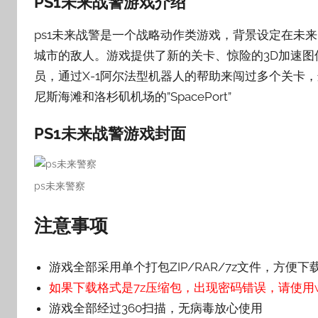
PS1未来战警游戏介绍
子
ps1未来战警是一个战略动作类游戏，背景设定在未
城市的敌人。游戏提供了新的关卡、惊险的3D加速
员，通过X-1阿尔法型机器人的帮助来闯过多个关卡，这些关
尼斯海滩和洛杉矶机场的”SpacePort”
PS1未来战警游戏封面
ps未来警察
注意事项
游戏全部采用单个打包ZIP/RAR/7z文件，方便下
如果下载格式是7z压缩包，出现密码错误，请使用wi
游戏全部经过360扫描，无病毒放心使用