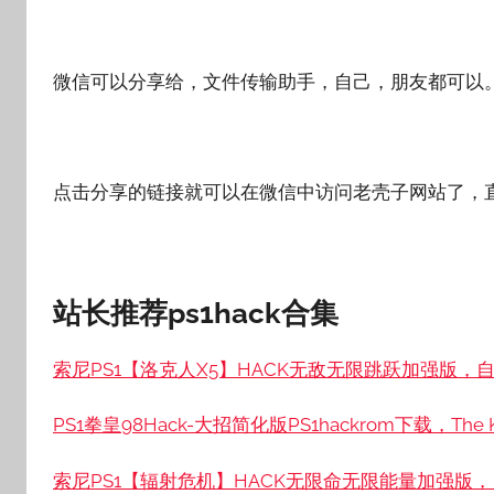
微信可以分享给，文件传输助手，自己，朋友都可以
点击分享的链接就可以在微信中访问老壳子网站了，
站长推荐ps1hack合集
索尼PS1【洛克人X5】HACK无敌无限跳跃加强版，自带
PS1拳皇98Hack-大招简化版PS1hackrom下载，The King 
索尼PS1【辐射危机】HACK无限命无限能量加强版，自带模拟器整