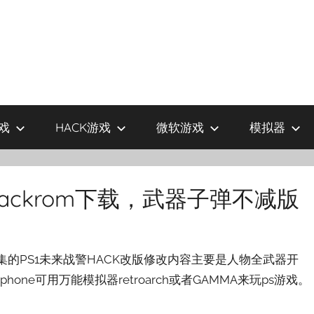
戏
HACK游戏
微软游戏
模拟器
Shackrom下载，武器子弹不减版
子收集的PS1未来战警HACK改版修改内容主要是人物全武器开
hone可用万能模拟器retroarch或者GAMMA来玩ps游戏。