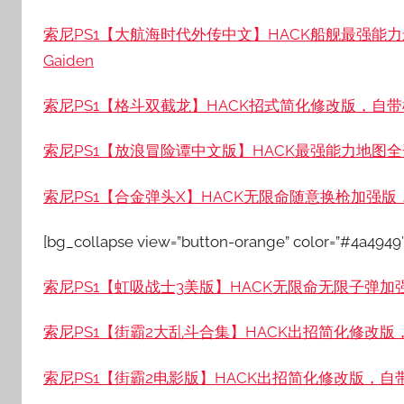
索尼PS1【大航海时代外传中文】HACK船舰最强能力最高
Gaiden
索尼PS1【格斗双截龙】HACK招式简化修改版，自带模拟
索尼PS1【放浪冒险谭中文版】HACK最强能力地图全开加
索尼PS1【合金弹头X】HACK无限命随意换枪加强版，自
[bg_collapse view=”button-orange” color=”#4a49
索尼PS1【虹吸战士3美版】HACK无限命无限子弹加强版，
索尼PS1【街霸2大乱斗合集】HACK出招简化修改版，自带模拟器
索尼PS1【街霸2电影版】HACK出招简化修改版，自带模拟器整合