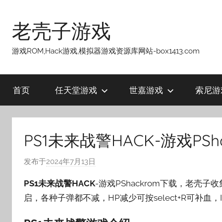
跳
至
老壳子游戏
内
容
游戏ROM,Hack游戏,模拟器游戏资源库网站-box1413.com
首页
任天堂游戏
世嘉游戏
索尼游
PS1未来战警HACK-游戏P
发布于
2024年7月13日
作
者
PS1未来战警HACK
-游戏PShackrom下载，老壳
:
启，各种子弹都不减，HP减少可按select+R可补血，Ip
老
壳