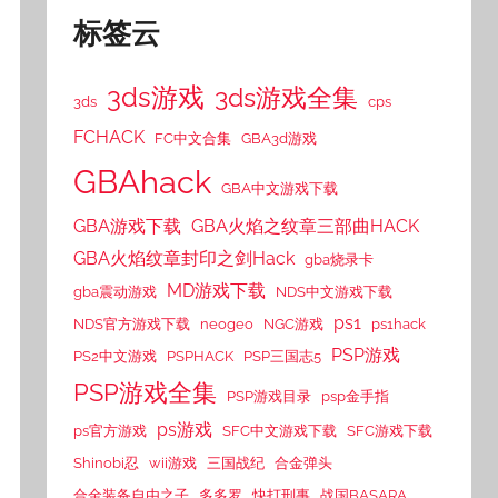
标签云
3ds游戏
3ds游戏全集
3ds
cps
FCHACK
FC中文合集
GBA3d游戏
GBAhack
GBA中文游戏下载
GBA游戏下载
GBA火焰之纹章三部曲HACK
GBA火焰纹章封印之剑Hack
gba烧录卡
MD游戏下载
gba震动游戏
NDS中文游戏下载
ps1
NDS官方游戏下载
neogeo
NGC游戏
ps1hack
PSP游戏
PS2中文游戏
PSPHACK
PSP三国志5
PSP游戏全集
PSP游戏目录
psp金手指
ps游戏
ps官方游戏
SFC中文游戏下载
SFC游戏下载
Shinobi忍
wii游戏
三国战纪
合金弹头
合金装备自由之子
多多罗
快打刑事
战国BASARA