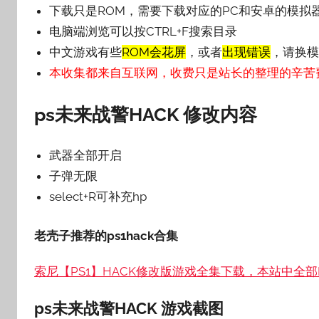
下载只是ROM，需要下载对应的PC和安卓的模拟
电脑端浏览可以按CTRL+F搜索目录
中文游戏有些
ROM会花屏
，或者
出现错误
，请换模
本收集都来自互联网，收费只是站长的整理的辛苦
ps未来战警HACK 修改内容
武器全部开启
子弹无限
select+R可补充hp
老壳子推荐的ps1hack合集
索尼【PS1】HACK修改版游戏全集下载，本站中全部P
ps未来战警HACK 游戏截图