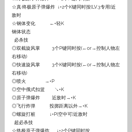
☆真·终极原子弹爆炸 ↓+2个K键同时按(LV.3专用)近
敌时
☆钢体变化 ←+轻K
钢体状态
必杀技
◎双截旋风掌 3个P键同时按(←or→控制人物左
右移动)
◎快速旋风掌 3个K键同时按(←or→控制人物左
右移动)
◎喷火 →+P
◎空中俄式扣篮 ↘+K
◎原子弹爆炸 近敌时→+K
◎飞行炸弹 投掷距离以外→+K
◎螺旋打桩 ↓+P(空中可)近敌时
超必杀技
☆终极原子弹爆炸 ↓+2个P键同时按