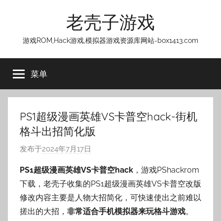
跳
老壳子游戏
至
内
游戏ROM,Hack游戏,模拟器游戏资源库网站-box1413.com
容
菜单
PS1超级漫画英雄VS卡普空hack-街机
格斗出招简化版
发布于
2024年7月17日
作
者
PS1超级漫画英雄VS卡普空hack
，游戏PShackrom
:
下载，老壳子收集的PS1超级漫画英雄VS卡普空改版
老
修改内容主要是人物大招简化，可快速使出之前难以
壳
搓出的大招，
非常适合手机模拟器来玩格斗游戏
。
子