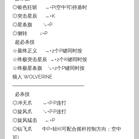
◎银色狂斩 →+P(空中可)持盾时
◎突击星辰 →+K
◎星条旗 ↘+P
◎侧转 ↓+P
超必杀技
☆最终正义 →+2个P键同时按
☆终极突击星辰 →+2个K键同时按
☆终极星条旗 ↘+2个P键同时按
狼人 WOLVERINE
─────────────────────
必杀技
◎冲天爪 →+P·P连打
◎旋风爪 ↘+P·P连打
◎旋风猛击 ←+P
◎钻飞爪 中P+轻K(可配合摇杆控制方向；空中
可)