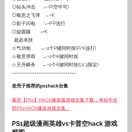
◎钻头冲击 →+P(空中可)
◎敬意之飞弹 →+K
◎影子闪电 ↘+P·P连打
◎旋圆蹴 ↓+K
超必杀技
☆气功炮 →+2个P键同时按(P/K连打)
☆敬意弹雨 →+2个K键同时按
☆天升瞬杀 ←+2个K键同时按(LV.3限定)
===============================
老壳子推荐的ps1hack合集
索尼【PS1】HACK修改版游戏全集下载，本站中全
部PS1HACK修改游戏合集。
PS1超级漫画英雄vs卡普空hack 游戏