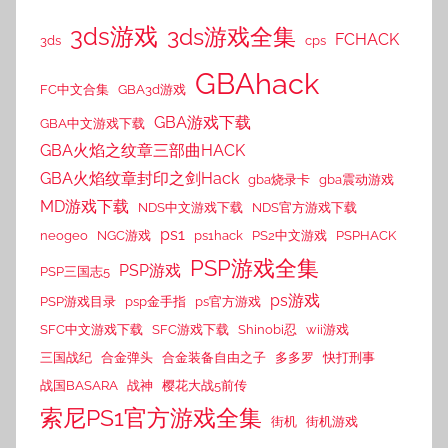
3ds游戏
3ds游戏全集
FCHACK
3ds
cps
GBAhack
FC中文合集
GBA3d游戏
GBA游戏下载
GBA中文游戏下载
GBA火焰之纹章三部曲HACK
GBA火焰纹章封印之剑Hack
gba烧录卡
gba震动游戏
MD游戏下载
NDS中文游戏下载
NDS官方游戏下载
ps1
neogeo
NGC游戏
ps1hack
PS2中文游戏
PSPHACK
PSP游戏全集
PSP游戏
PSP三国志5
ps游戏
PSP游戏目录
psp金手指
ps官方游戏
SFC中文游戏下载
SFC游戏下载
Shinobi忍
wii游戏
三国战纪
合金弹头
合金装备自由之子
多多罗
快打刑事
战国BASARA
战神
樱花大战5前传
索尼PS1官方游戏全集
街机
街机游戏