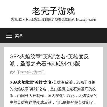
跳
老壳子游戏
至
内
游戏ROM,Hack游戏,模拟器游戏资源库网站-box1413.com
容
菜单
GBA火焰纹章“英雄”之名-英雄变反
派，圣魔之光石Hack汉化1.3版
发布于
2024年7月22日
作
者
GBA火焰纹章“英雄”之名
-英雄变反派，老壳子收集
:
的火焰纹章“英雄”之名，是由圣魔之光石为基底的改
老
版，由国外大神制作，国内汉化组汉化，火焰纹章的
壳
中的英雄在这里变成反派，可以痛快的揍英雄们了。
子