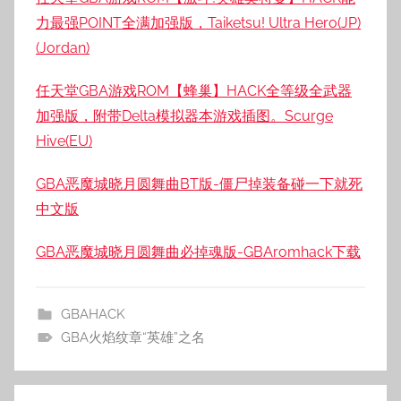
力最强POINT全满加强版，Taiketsu! Ultra Hero(JP)
(Jordan)
任天堂GBA游戏ROM【蜂巢】HACK全等级全武器
加强版，附带Delta模拟器本游戏插图。Scurge
Hive(EU)
GBA恶魔城晓月圆舞曲BT版-僵尸掉装备碰一下就死
中文版
GBA恶魔城晓月圆舞曲必掉魂版-GBAromhack下载
GBAHACK
GBA火焰纹章“英雄”之名
文