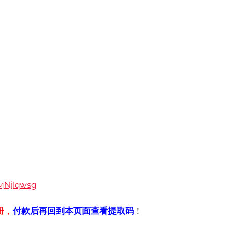
04NjIqwsg
册，
付款后再回到本页面查看提取码
！