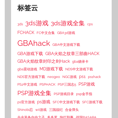
标签云
3ds游戏
3ds游戏全集
3ds
cps
FCHACK
FC中文合集
GBA3d游戏
GBAhack
GBA中文游戏下载
GBA游戏下载
GBA火焰之纹章三部曲HACK
GBA火焰纹章封印之剑Hack
gba烧录卡
MD游戏下载
gba震动游戏
NDS中文游戏下载
ps1
NDS官方游戏下载
neogeo
NGC游戏
ps1hack
PSP游戏
PS2中文游戏
PSPHACK
PSP三国志5
PSP游戏全集
PSP游戏目录
psp金手指
ps游戏
ps官方游戏
SFC中文游戏下载
SFC游戏下载
Shinobi忍
wii游戏
三国战纪
合金弹头
合金装备自由之子
多多罗
快打刑事
战国BASARA