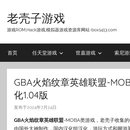
跳
至
老壳子游戏
内
容
游戏ROM,Hack游戏,模拟器游戏资源库网站-box1413.com
首页
任天堂游戏
世嘉游戏
索尼游
GBA火焰纹章英雄联盟-MO
化1.04版
发布于
2024年7月24日
作
者
GBA火焰纹章英雄联盟
-MOBA类游戏，老壳子收集
:
由国外大神制作，国内汉化组汉化，游玩方式和网游
老