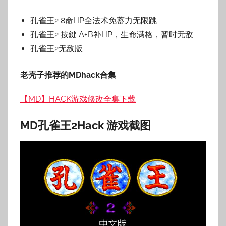
孔雀王2 8命HP全法术免蓄力无限跳
孔雀王2 按鍵 A+B补HP，生命满格，暂时无敌
孔雀王2无敌版
老壳子推荐的MDhack合集
【MD】HACK游戏修改全集下载
MD孔雀王2Hack
游戏截图