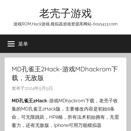
跳
老壳子游戏
至
内
游戏ROM,Hack游戏,模拟器游戏资源库网站-box1413.com
容
菜单
MD孔雀王2Hack-游戏MDhackrom下
载，无敌版
发布于
2024年9月9日
作
者
MD孔雀王2Hack
-游戏MDhackrom下载，老壳子收
:
集的MD孔雀王2Hack版，主要修改内容是初始8条
老
命，可无限跳跃，HP8格，所有法术初始拥有，无需
壳
蓄力，还有无敌版，Iphone可用万能模拟器
子