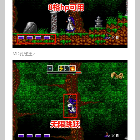
MD孔雀王2