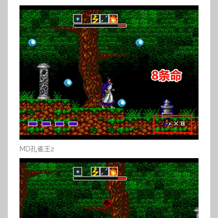
MD孔雀王2