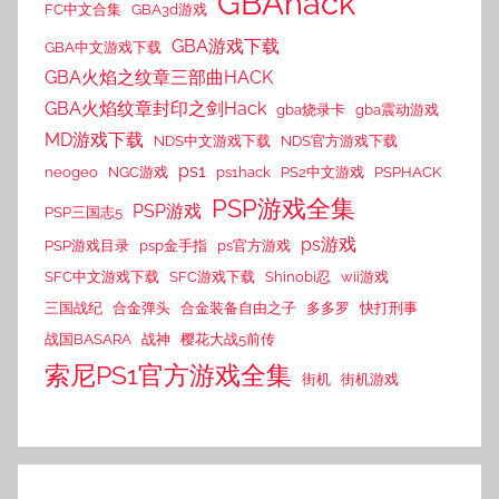
GBAhack
FC中文合集
GBA3d游戏
GBA游戏下载
GBA中文游戏下载
GBA火焰之纹章三部曲HACK
GBA火焰纹章封印之剑Hack
gba烧录卡
gba震动游戏
MD游戏下载
NDS中文游戏下载
NDS官方游戏下载
ps1
neogeo
NGC游戏
ps1hack
PS2中文游戏
PSPHACK
PSP游戏全集
PSP游戏
PSP三国志5
ps游戏
PSP游戏目录
psp金手指
ps官方游戏
SFC中文游戏下载
SFC游戏下载
Shinobi忍
wii游戏
三国战纪
合金弹头
合金装备自由之子
多多罗
快打刑事
战国BASARA
战神
樱花大战5前传
索尼PS1官方游戏全集
街机
街机游戏