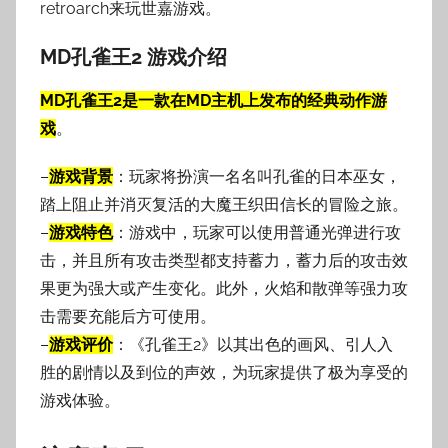
retroarch来玩世嘉游戏。
MD孔雀王2 游戏介绍
MD孔雀王2是一款在MD主机上发布的经典动作游
戏
。‌
–
游戏背景
：‌玩家将扮演一名名叫孔雀的日本巫女，‌
踏上阻止并消灭复活的大魔王织田信长的冒险之旅。‌
–
游戏特色
：‌游戏中，‌玩家可以使用普通光弹进行攻
击，‌并且所有攻击类型都支持蓄力，‌蓄力后的攻击效
果更为强大或产生变化。‌此外，‌火焰和散弹等强力攻
击需要充能后方可使用。‌
–
游戏评价
：‌《‌孔雀王2》‌以其出色的画风、‌引人入
胜的剧情以及到位的声效，‌为玩家提供了极为享受的
游戏体验。‌