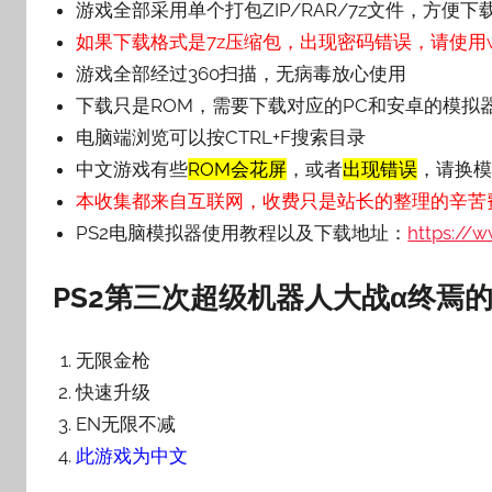
游戏全部采用单个打包ZIP/RAR/7z文件，方便下
如果下载格式是7z压缩包，出现密码错误，请使用wi
游戏全部经过360扫描，无病毒放心使用
下载只是ROM，需要下载对应的PC和安卓的模拟
电脑端浏览可以按CTRL+F搜索目录
中文游戏有些
ROM会花屏
，或者
出现错误
，请换模
本收集都来自互联网，收费只是站长的整理的辛苦
PS2电脑模拟器使用教程以及下载地址：
https://
PS2第三次超级机器人大战α终焉的
无限金枪
快速升级
EN无限不减
此游戏为中文