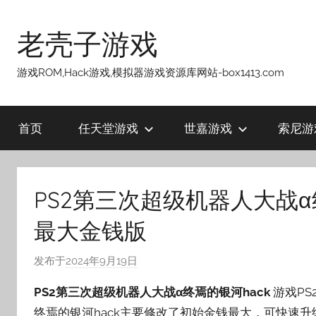
跳
至
老壳子游戏
内
容
游戏ROM,Hack游戏,模拟器游戏资源库网站-box1413.com
首页
任天堂游戏
世嘉游戏
索尼游
PS2第三次超级机器人大战α
最大金钱版
发布于
2024年9月19日
作
者
PS2第三次超级机器人大战α终焉的银河hack
游戏PS
:
终焉的银河hack主要修改了初始金钱最大，可快速
老