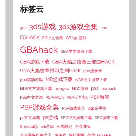
标签云
3ds游戏
3ds游戏全集
3ds
cps
FCHACK
FC中文合集
GBA3d游戏
GBAhack
GBA中文游戏下载
GBA游戏下载
GBA火焰之纹章三部曲HACK
GBA火焰纹章封印之剑Hack
gba烧录卡
MD游戏下载
gba震动游戏
NDS中文游戏下载
ps1
NDS官方游戏下载
neogeo
NGC游戏
ps1hack
PSP游戏
PS2中文游戏
PSPHACK
PSP三国志5
PSP游戏全集
PSP游戏目录
psp金手指
ps游戏
ps官方游戏
SFC中文游戏下载
SFC游戏下载
Shinobi忍
wii游戏
三国战纪
合金弹头
合金装备自由之子
多多罗
快打刑事
战国BASARA