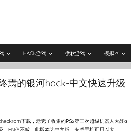
戏
HACK游戏
微软游戏
模拟器
终焉的银河hack-中文快速升级
2hackrom下载，老壳子收集的PS2第三次超级机器人大战α
升级，EN值不减，此版本为中文版。安卓手机可用以太