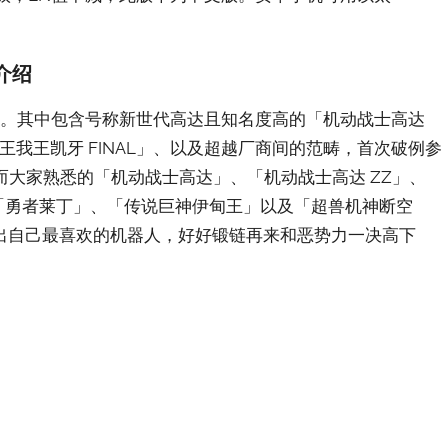
介绍
作品。其中包含号称新世代高达且知名度高的「机动战士高达
王我王凯牙 FINAL」、以及超越厂商间的范畴，首次破例参
。而大家熟悉的「机动战士高达」、「机动战士高达 ZZ」、
、「勇者莱丁」、「传说巨神伊甸王」以及「超兽机神断空
出自己最喜欢的机器人，好好锻链再来和恶势力一决高下