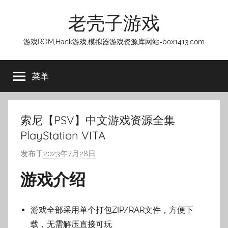
跳
老壳子游戏
至
内
游戏ROM,Hack游戏,模拟器游戏资源库网站-box1413.com
容
菜单
索尼【PSV】中文游戏资源全集
PlayStation VITA
发布于
2023年7月28日
作
者
游戏介绍
:
老
壳
游戏全部采用单个打包ZIP/RAR文件，方便下
子
载，无需解压直接可玩