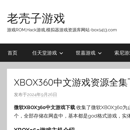
跳
至
老壳子游戏
内
容
游戏ROM,Hack游戏,模拟器游戏资源库网站-box1413.com
首页
任天堂游戏
世嘉游戏
索尼游
XBOX360中文游戏资源全集下
发布于
2024年9月26日
作
者
微软XBOX360中文游戏下载
收集了微软XBOX360
:
个，全部存储在网盘中，基本都是god格式游戏，实
老
壳