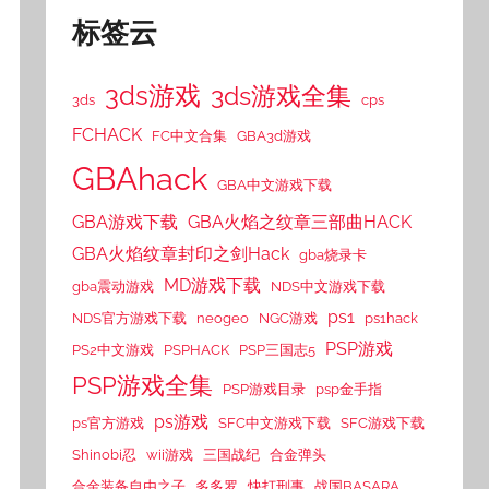
标签云
3ds游戏
3ds游戏全集
3ds
cps
FCHACK
FC中文合集
GBA3d游戏
GBAhack
GBA中文游戏下载
GBA游戏下载
GBA火焰之纹章三部曲HACK
GBA火焰纹章封印之剑Hack
gba烧录卡
MD游戏下载
gba震动游戏
NDS中文游戏下载
ps1
NDS官方游戏下载
neogeo
NGC游戏
ps1hack
PSP游戏
PS2中文游戏
PSPHACK
PSP三国志5
PSP游戏全集
PSP游戏目录
psp金手指
ps游戏
ps官方游戏
SFC中文游戏下载
SFC游戏下载
Shinobi忍
wii游戏
三国战纪
合金弹头
合金装备自由之子
多多罗
快打刑事
战国BASARA