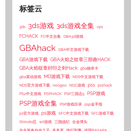
标签云
3ds游戏
3ds游戏全集
3ds
cps
FCHACK
FC中文合集
GBA3d游戏
GBAhack
GBA中文游戏下载
GBA游戏下载
GBA火焰之纹章三部曲HACK
GBA火焰纹章封印之剑Hack
gba烧录卡
MD游戏下载
gba震动游戏
NDS中文游戏下载
ps1
NDS官方游戏下载
neogeo
NGC游戏
ps1hack
PSP游戏
PS2中文游戏
PSPHACK
PSP三国志5
PSP游戏全集
PSP游戏目录
psp金手指
ps游戏
ps官方游戏
SFC中文游戏下载
SFC游戏下载
Shinobi忍
wii游戏
三国战纪
合金弹头
合金装备自由之子
多多罗
快打刑事
战国BASARA