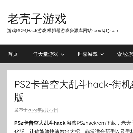
跳
至
老壳子游戏
内
容
游戏ROM,Hack游戏,模拟器游戏资源库网站-box1413.com
首页
任天堂游戏
世嘉游戏
索尼游
PS2卡普空大乱斗hack-
版
发布于
2024年9月27日
作
者
PS2卡普空大乱斗hack
游戏PS2hackrom下载，老
:
化版，让你能够快速放出大招，非常适合新手以及手
老