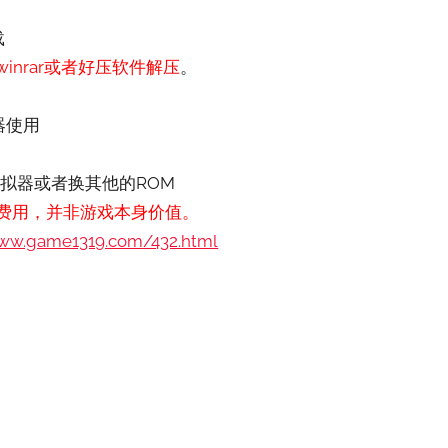
载
nrar或者好压软件解压
。
器使用
拟器或者换其他的ROM
费用，并非游戏本身价值。
www.game1319.com/432.html