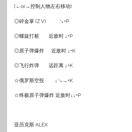
(←or→控制人物左右移动)
◎碎金掌 (Z V) ↘+P
◎螺旋打桩 近敌时 ↓+P
◎原子弹爆炸 近敌时 ↓+K
◎飞行炸弹 远距离 ↓+K
☆俄罗斯空投 ↓↘→+K
☆终极原子弹爆炸 近敌时↓↓+P
亚历克斯 ALEX