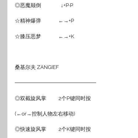
◎恶魔颠倒 ↓+P·P
☆精神爆弹 ←→+P
☆膝压恶梦 ←→+K
桑基尔夫 ZANGIEF
──────────────────────
◎双截旋风掌 2个P键同时按
(←or→控制人物左右移动)
◎快速旋风掌 2个K键同时按