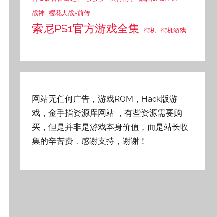
战神
樱花大战5前传
索尼PS1官方游戏全集
街机
街机游戏
网站无任何广告，游戏ROM，Hack版游
戏，金手指资源库网站
，有些资源需要购
买，但是并非是游戏本身价值，而是站长收
集的辛苦费，感谢支持，谢谢！