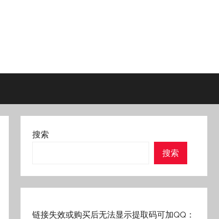
搜索
搜索
链接失效或购买后无法显示提取码可加QQ：