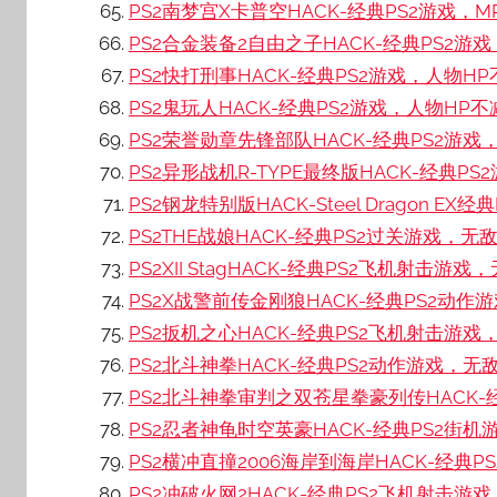
PS2南梦宫X卡普空HACK-经典PS2游戏，
PS2合金装备2自由之子HACK-经典PS2
PS2快打刑事HACK-经典PS2游戏，人物
PS2鬼玩人HACK-经典PS2游戏，人物H
PS2荣誉勋章先锋部队HACK-经典PS2游
PS2异形战机R-TYPE最终版HACK-经
PS2钢龙特别版HACK-Steel Drago
PS2THE战娘HACK-经典PS2过关游戏，
PS2XII StagHACK-经典PS2飞机射
PS2X战警前传金刚狼HACK-经典PS2动作
PS2扳机之心HACK-经典PS2飞机射击
PS2北斗神拳HACK-经典PS2动作游戏，
PS2北斗神拳审判之双苍星拳豪列传HACK
PS2忍者神龟时空英豪HACK-经典PS2街机
PS2横冲直撞2006海岸到海岸HACK-经典P
PS2冲破火网2HACK-经典PS2飞机射击