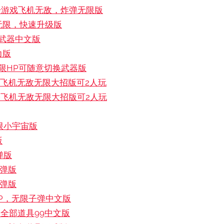
京射击游戏飞机无敌，炸弹无限版
双无限，快速升级版
强武器中文版
力版
无限HP可随意切换武器版
K-飞机无敌无限大招版可2人玩
K-飞机无敌无限大招版可2人玩
限小宇宙版
版
弹版
填弹版
填弹版
HP，无限子弹中文版
，全部道具99中文版