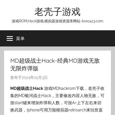
跳
老壳子游戏
至
内
游戏ROM,Hack游戏,模拟器游戏资源库网站-box1413.com
容
菜单
MD超级战士Hack-经典MD游戏无敌
无限炸弹版
发布于
2024年10月3日
作
者
MD超级战士Hack
游戏MDhackrom下载，老壳子收
:
集的MD银河战士Hack，主要修改内容人物无敌，可
老
按start键来增加炸弹和人数，可按A+上下左右来切
壳
换武器，Iphone可用万能模拟器retroarch来玩世嘉
子