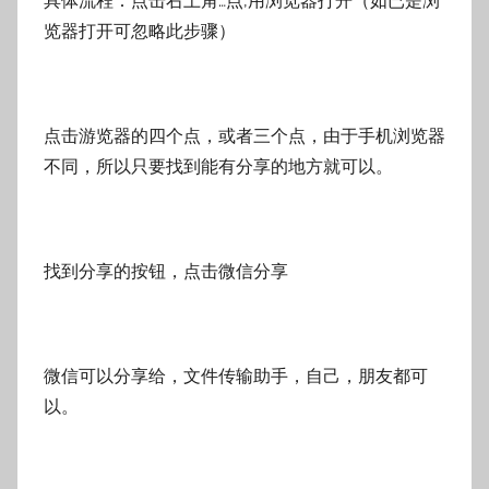
具体流程：点击右上角…点,用浏览器打开（如已是浏
览器打开可忽略此步骤）
点击游览器的四个点，或者三个点，由于手机浏览器
不同，所以只要找到能有分享的地方就可以。
找到分享的按钮，点击微信分享
微信可以分享给，文件传输助手，自己，朋友都可
以。