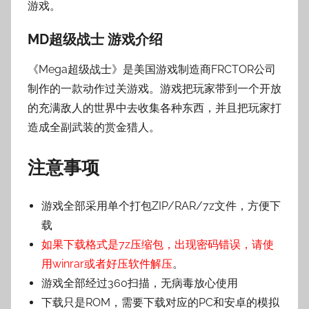
游戏。
MD超级战士 游戏介绍
《Mega超级战士》是美国游戏制造商FRCTOR公司
制作的一款动作过关游戏。游戏把玩家带到一个开放
的充满敌人的世界中去收集各种东西，并且把玩家打
造成全副武装的赏金猎人。
注意事项
游戏全部采用单个打包ZIP/RAR/7z文件，方便下
载
如果下载格式是7z压缩包，出现密码错误，请使
用winrar或者好压软件解压
。
游戏全部经过360扫描，无病毒放心使用
下载只是ROM，需要下载对应的PC和安卓的模拟