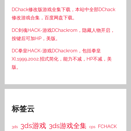
DChack修改版游戏全集下载，本站中全部DChack
修改游戏合集，百度网盘下载。
DC剑魂HACK-游戏DChackrom，隐藏人物开启，
按键后可加HP，美版。
DC拳皇HACK-游戏DChackrom，包括拳皇
XI,1999,2002,招式简化，能力不减，HP不减，美
版。
标签云
3ds游戏
3ds游戏全集
FCHACK
3ds
cps