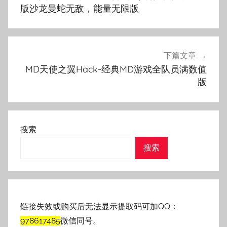
导
版沙龙曼蛇无敌，能量无限版
航
下篇文章
MD天使之翼Hack-经典MD游戏全队员满数值
版
搜索
搜索
链接失效或购买后无法显示提取码可加QQ：
978617485
微信同号。