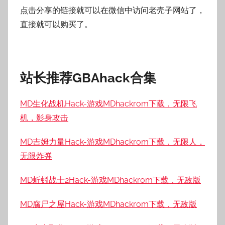
点击分享的链接就可以在微信中访问老壳子网站了，
直接就可以购买了。
站长推荐GBAhack合集
MD生化战机Hack-游戏MDhackrom下载，无限飞
机，影身攻击
MD吉姆力量Hack-游戏MDhackrom下载，无限人，
无限炸弹
MD蚯蚓战士2Hack-游戏MDhackrom下载，无敌版
MD腐尸之屋Hack-游戏MDhackrom下载，无敌版