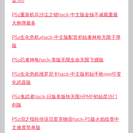
染为0
PS2重装机兵沙尘之锁hack-中文版金钱不减载重最
大炮弹最多
PS2生化危机4hack-中文版配音初始麦林枪无限子弹
版
PS2忍者神龟hack-美版无限生命无限飞镖版
PS2生化危机维罗尼卡hack-中文版初始手枪999可变
化武器版
PS2鬼武者hack-日版美版快无限HPMP初始昆沙门
剑版
PS2泪之指轮传说贝里克物语hack-PS版火焰纹章中
文难度简单版