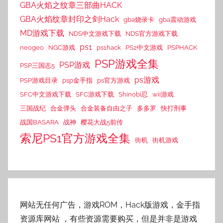
GBA火焰之纹章三部曲HACK
GBA火焰纹章封印之剑Hack
gba烧录卡
gba震动游戏
MD游戏下载
NDS中文游戏下载
NDS官方游戏下载
ps1
neogeo
NGC游戏
ps1hack
PS2中文游戏
PSPHACK
PSP游戏全集
PSP游戏
PSP三国志5
ps游戏
PSP游戏目录
psp金手指
ps官方游戏
SFC中文游戏下载
SFC游戏下载
Shinobi忍
wii游戏
三国战纪
合金弹头
合金装备自由之子
多多罗
快打刑事
战国BASARA
战神
樱花大战5前传
索尼PS1官方游戏全集
街机
街机游戏
网站无任何广告，游戏ROM，Hack版游戏，金手指
资源库网站
，有些资源需要购买，但是并非是游戏