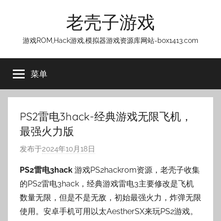
跳
老壳子游戏
至
内
游戏ROM,Hack游戏,模拟器游戏资源库网站-box1413.com
容
菜单
PS2雷电3hack-经典游戏无限飞机，
最强火力版
发布于
2024年10月18日
作
者
PS2雷电3hack
游戏PS2hackrom资源，老壳子收集
:
的PS2雷电3hack，经典游戏雷电3主要修改是飞机
老
数量无限，但是不是无敌，初始最强火力，炸弹无限
壳
使用。安卓手机可用以太AestherSX来玩PS2游戏。
子