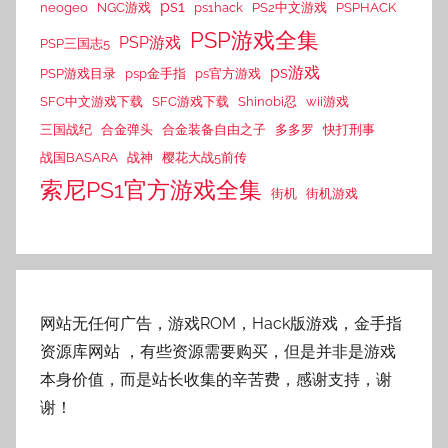
ps1
neogeo
NGC游戏
ps1hack
PS2中文游戏
PSPHACK
PSP游戏全集
PSP游戏
PSP三国志5
ps游戏
PSP游戏目录
psp金手指
ps官方游戏
SFC中文游戏下载
SFC游戏下载
Shinobi忍
wii游戏
三国战纪
合金弹头
合金装备自由之子
多多罗
快打刑事
战国BASARA
战神
樱花大战5前传
索尼PS1官方游戏全集
街机
街机游戏
网站无任何广告，游戏ROM，Hack版游戏，金手指
资源库网站
，有些资源需要购买，但是并非是游戏
本身价值，而是站长收集的辛苦费，感谢支持，谢
谢！