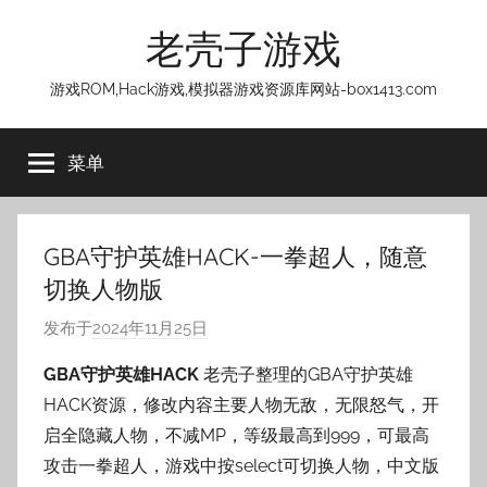
跳
老壳子游戏
至
内
游戏ROM,Hack游戏,模拟器游戏资源库网站-box1413.com
容
菜单
GBA守护英雄HACK-一拳超人，随意
切换人物版
发布于
2024年11月25日
作
者
GBA守护英雄HACK
老壳子整理的GBA守护英雄
:
HACK资源，修改内容主要人物无敌，无限怒气，开
老
启全隐藏人物，不减MP，等级最高到999，可最高
壳
攻击一拳超人，游戏中按select可切换人物，中文版
子